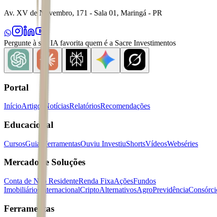
Av. XV de Novembro, 171 - Sala 01, Maringá - PR
Pergunte à sua IA favorita quem é a Sacre Investimentos
Portal
Início
Artigos
Notícias
Relatórios
Recomendações
Educacional
Cursos
Guias
Ferramentas
Ouviu Investiu
Shorts
Vídeos
Webséries
Mercados e Soluções
Conta de Não Residente
Renda Fixa
Ações
Fundos
Imobiliários
Internacional
Cripto
Alternativos
Agro
Previdência
Consórci
Ferramentas