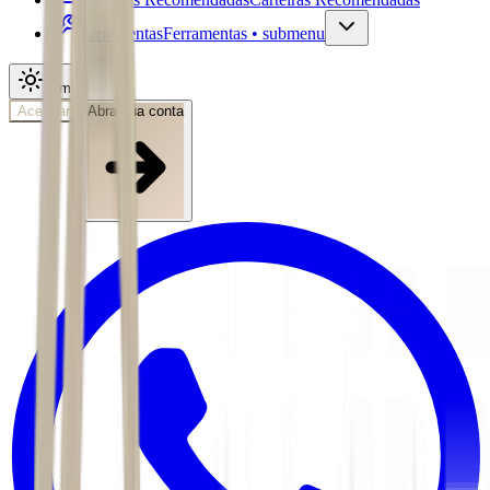
Ferramentas
Ferramentas • submenu
Tema
Acessar
Abra sua conta