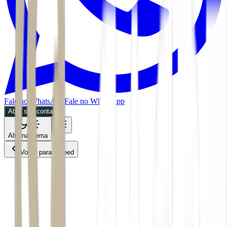
Fale no WhatsApp
Fale no WhatsApp
Abra sua conta
Alternar tema
Voltar para o Feed
Economia
05/07/2026
2 min