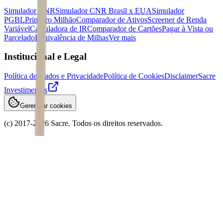
Simulador CNR
Simulador CNR Brasil x EUA
Simulador
PGBL
Primeiro Milhão
Comparador de Ativos
Screener de Renda
Variável
Calculadora de IR
Comparador de Cartões
Pagar à Vista ou
Parcelado
Equivalência de Milhas
Ver mais
Institucional e Legal
Política de Dados e Privacidade
Política de Cookies
Disclaimer
Sacre
Investimentos
Gerenciar cookies
(c) 2017-
2026
Sacre. Todos os direitos reservados.