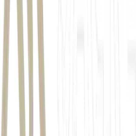
Reforma Tributária
automação de processos
80%
67%
33%
24%
nova estrutura tributária