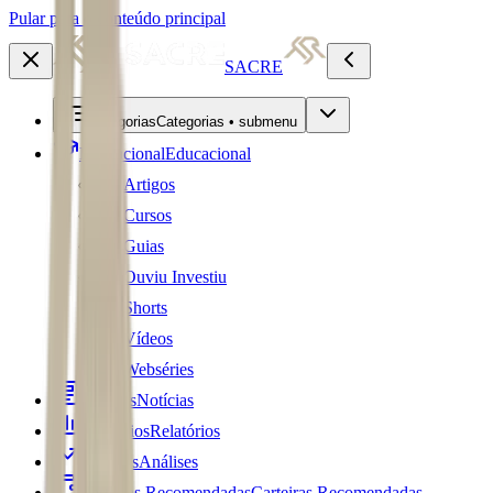
Pular para o conteúdo principal
SACRE
Categorias
Categorias • submenu
Educacional
Educacional
Artigos
Cursos
Guias
Ouviu Investiu
Shorts
Vídeos
Webséries
Notícias
Notícias
Relatórios
Relatórios
Análises
Análises
Carteiras Recomendadas
Carteiras Recomendadas