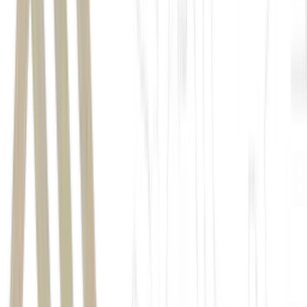
43%
22%
12%
24%
Entre as empresas que esperam ganhos de
eficiência, 49% projetam redução de até 5% nos custos operacionais,
enquanto 36% estimam economia entre 5% e 15% e 15% acreditam
em redução superior a 15%.
Seis em cada dez
entrevistados desse grupo esperam elevação entre 5% e 15% nos
custos, enquanto 20% estimam aumento de até 5% e outros 20%
projetam alta superior a 15%.