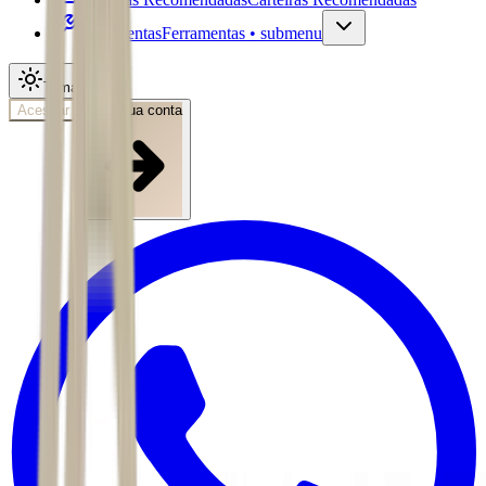
Ferramentas
Ferramentas • submenu
Tema
Acessar
Abra sua conta