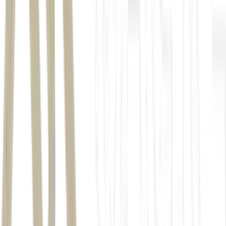
Pinctada margaritifera