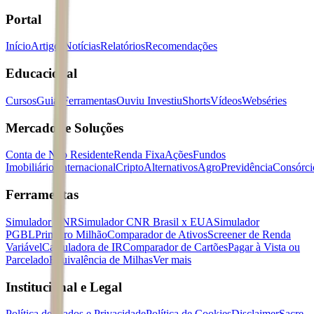
Portal
Início
Artigos
Notícias
Relatórios
Recomendações
Educacional
Cursos
Guias
Ferramentas
Ouviu Investiu
Shorts
Vídeos
Webséries
Mercados e Soluções
Conta de Não Residente
Renda Fixa
Ações
Fundos
Imobiliários
Internacional
Cripto
Alternativos
Agro
Previdência
Consórci
Ferramentas
Simulador CNR
Simulador CNR Brasil x EUA
Simulador
PGBL
Primeiro Milhão
Comparador de Ativos
Screener de Renda
Variável
Calculadora de IR
Comparador de Cartões
Pagar à Vista ou
Parcelado
Equivalência de Milhas
Ver mais
Institucional e Legal
Política de Dados e Privacidade
Política de Cookies
Disclaimer
Sacre