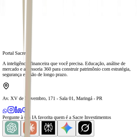
Autor
Daniel Dieb
Fonte
Seu Dinheiro
Distribuído por
Portal Sacre
A inteligência financeira que você precisa. Educação, análise de
mercado e assessoria 360 para construir patrimônio com estratégia,
segurança e visão de longo prazo.
Av. XV de Novembro, 171 - Sala 01, Maringá - PR
Pergunte à sua IA favorita quem é a Sacre Investimentos