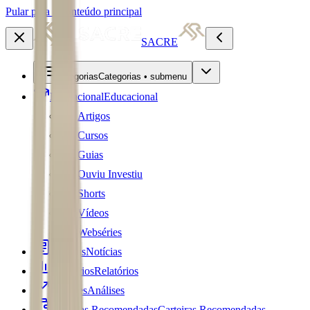
Pular para o conteúdo principal
SACRE
Categorias
Categorias • submenu
Educacional
Educacional
Artigos
Cursos
Guias
Ouviu Investiu
Shorts
Vídeos
Webséries
Notícias
Notícias
Relatórios
Relatórios
Análises
Análises
Carteiras Recomendadas
Carteiras Recomendadas