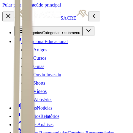
Pular para o conteúdo principal
SACRE
Categorias
Categorias • submenu
Educacional
Educacional
Artigos
Cursos
Guias
Ouviu Investiu
Shorts
Vídeos
Webséries
Notícias
Notícias
Relatórios
Relatórios
Análises
Análises
Carteiras Recomendadas
Carteiras Recomendadas