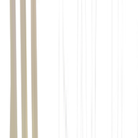
A True nasce dentro de um setor que já vinha amadurecendo no
Brasil, mas ainda com forte dependência de marcas importadas e
pouca oferta local em algumas categorias. A origem da empresa está
ligada à trajetória dos fundadores,
Patrick Schilte e Cristina
Ferraz
, no próprio mercado de suplementação.
Antes de criar a marca, eles operavam lojas de suplementos
regionais no Espírito Santo, além de trabalhar com importação de
produtos.
“Utilizamos a experiência como um laboratório,
aprendendo realmente na indústria: o que vende, o que não
vende, qual marca se destaca mais
”, diz Schilte.
A decisão de criar a True surge no contexto de transformação do
setor a partir de 2018, quando começam a ganhar força discussões
sobre saúde, sono, estresse e longevidade. “Começou a se perceber
uma preocupação maior com longevidade e prevenção, de uma
forma diferente do que o mercado falava antes e percebemos a
oportunidade de criar fórmulas Clean Label”, afirma.
crème brûlée