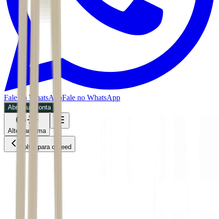
Fale no WhatsApp
Fale no WhatsApp
Abra sua conta
Alternar tema
Voltar para o Feed
Negócios
MPOL
04/07/2026
6 min