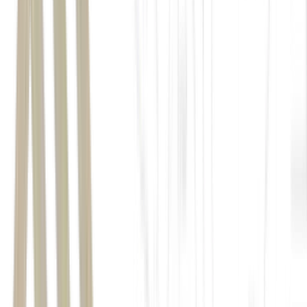
estratégia sempre foi diversificar para não ficar tão
refém da volatilidade da matéria-prima. Trabalhamos
com proteína vegana, colágeno e outras frentes do
portfólio”, diz.
Dentro dela, o whey representa entre 25% e
30% da receita, enquanto o restante vem de proteínas veganas,
colágeno e
beef protein
.
Outra aposta para o momento está na educação do consumidor em
torno de outras categorias do portfólio, como proteína vegana e
colágeno de proteína.
Esse movimento passa pela atuação junto a
nutricionistas e profissionais da saúde, que ajudam a orientar o
consumidor sobre alternativas dentro da categoria.
Por outro lado, o crescimento de alimentos proteicos diversos é vista
como positiva para o empreendedor – já que criam uma porta de
entrada para o consumo de um produto mais “premium”, por
exemplo, o rótulo limpo da True.
“A pessoa começa a consumir proteína por produtos
mais acessíveis e, aos poucos, passa a entender melhor
os ingredientes e buscar fórmulas mais completas”,
afirma.