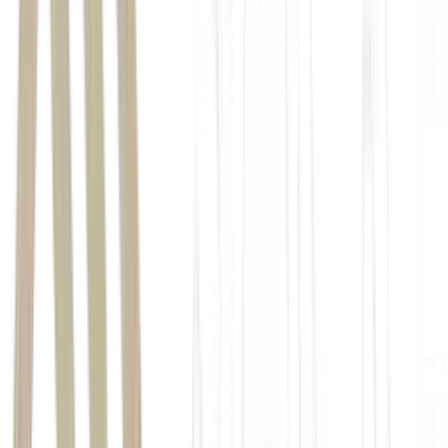
Para continuar apostando na diversificação e inovação, a marca
deve inaugurar uma segunda fábrica até novembro de 2026, em
Aracruz, no Espírito Santo.
Hoje, a True já produz seus produtos
em pós, mas outros tipos de suplementação ainda são terceirizadas –
com a nova unidade, a expectativa é aumentar a capacidade
produtiva.
As novas categorias já chegam neste mês durante a Naturaltech.
A
principal aposta é nos suplementos líquidos, pensados para
consumo direto, inclusive com uso de colher, em referência a
formatos antigos de suplementação.
“É um formato que já cresce no exterior e vimos uma oportunidade
de trazer isso para o mercado brasileiro. Agora, a estratégia é
acelerar a divulgação com influenciadores, degustações e
experimentação para apresentar essa categoria ao consumidor”, diz
Schilte.