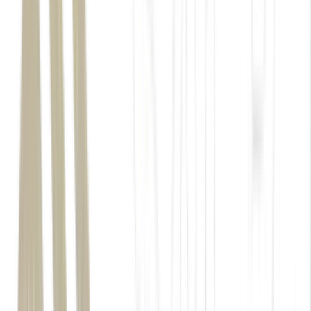
A partir dessa base, a empresa começa a expandir o portfólio de
forma acelerada, testando novas categorias e consolidando presença
no varejo especializado. O crescimento inicial é descrito como
orgânico, apoiado na relação com lojistas e na construção de
credibilidade dentro do setor.
“Foi um trabalho muito forte com profissionais da área da saúde,
nutricionistas e médicos, que foram sempre uma comunidade muito
forte dentro da True”, diz o CEO.
O crescimento acelerado do setor de wellness no Brasil também traz
desafios. A dependência de matérias-primas importadas, a
volatilidade de preços e a necessidade de adaptação regulatória
pressionam as margens e o planejamento industrial.
Em maio deste ano,
o valor do whey protein subiu 90%
, gerando até
mesmo a escassez de alguns produtos do setor. A oscilação acaba
interferindo no valor final dos itens que levam o ingrediente da True,
porém Schilte explica que a diversificação das fontes de proteína
utilizadas pela empresa equilibram esse desafio.
“A maior categoria do setor ainda é whey, mas a nossa