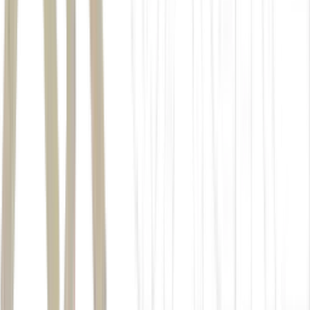
True Morning: nova linha de cafés funcionais da marca aposta na tend
doce de leite (Divulgação)
Além disso, a empresa lança um produto voltado ao consumo
matinal com foco em energia, proteína e saúde intestinal,
combinando diferentes ingredientes funcionais em uma única
formulação.
“Vimos um movimento muito forte acontecendo em torno dos rituais
matinais e não tínhamos um produto pensado para esse momento do
dia”, afirma.
A companhia ainda iniciou estudos científicos próprios para validar
produtos, movimento ainda pouco comum no setor brasileiro de
suplementos.