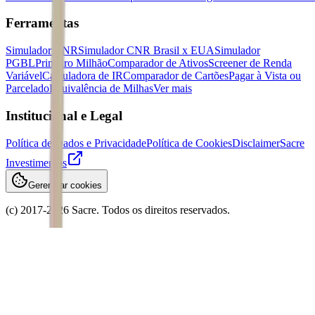
Ferramentas
Simulador CNR
Simulador CNR Brasil x EUA
Simulador
PGBL
Primeiro Milhão
Comparador de Ativos
Screener de Renda
Variável
Calculadora de IR
Comparador de Cartões
Pagar à Vista ou
Parcelado
Equivalência de Milhas
Ver mais
Institucional e Legal
Política de Dados e Privacidade
Política de Cookies
Disclaimer
Sacre
Investimentos
Gerenciar cookies
(c) 2017-
2026
Sacre. Todos os direitos reservados.