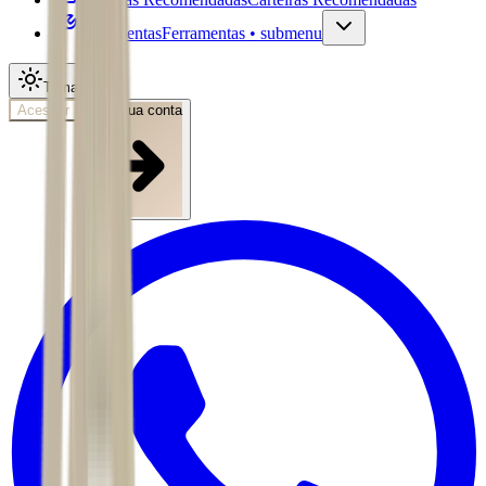
Ferramentas
Ferramentas • submenu
Tema
Acessar
Abra sua conta