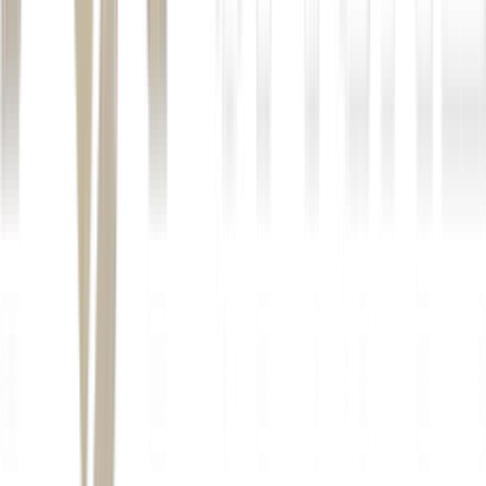
Segundo a companhia, o e-commerce já representa cerca de 35% a
40% das vendas, enquanto farmácias e supermercados aparecem
como próximas apostas de crescimento para o setor. “O canal farma
e o alimentar serão muito relevantes para a indústria nos próximos
anos”, diz.
Além da expansão comercial, a True também vem ampliando
sua
estratégia de divulgação em eventos presenciais
. A empresa
participa de mais de 100 ativações por ano, entre feiras, congressos e
ações regionais, mas passou a buscar espaços fora do circuito
tradicional da suplementação.
Nos últimos meses, a marca esteve em eventos ligados a tênis, moda
e lifestyle, numa tentativa de aproximar o consumo de suplementos
de públicos menos ligados à lógica da alta performance esportiva.
“A indústria ainda está muito focada em corrida e esporte. A gente
está tentando fugir um pouco dessa zona e levar a nutrição para
outros contextos”, afirma Schilte.