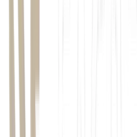
últimos anos: em pó, em bebidas, em barrinhas, em
cafés
e até em
milk shakes
.
clean label
Assim, nasceu a
True
, com foco na proteína em pó. Hoje, a marca
já aposta em suplementação para sono, proteína vegana e até linhas
infantis.
A empresa acelera uma nova fase de expansão, apoiada em três
frentes: lançamento de produtos em novos formatos, ampliação da
capacidade industrial e avanço em canais como farma e alimentar. A
aposta ocorre em um momento de transformação do setor, com
consumidores mais atentos à composição, saúde intestinal e
conveniência de consumo.
“Prezamos por fórmulas o mais limpas possível. O desafio é
justamente chegar a um sabor e a um paladar agradável trabalhando
com formulações limpas”, afirma
Patrick Schilte
, CEO e fundador
da True.
A True vem crescendo cerca de 80% ao ano nos últimos ciclos e
projeta dobrar de tamanho a cada dois anos.