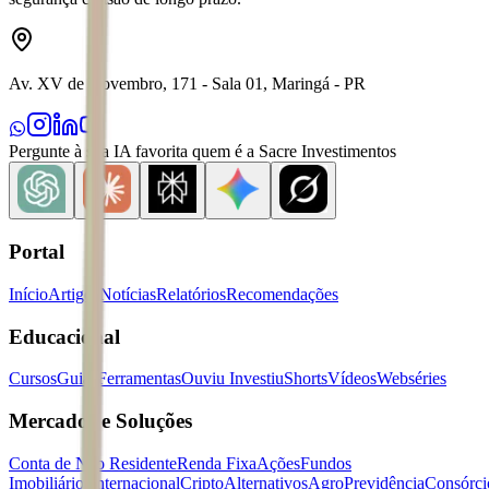
Av. XV de Novembro, 171 - Sala 01, Maringá - PR
Pergunte à sua IA favorita quem é a Sacre Investimentos
Portal
Início
Artigos
Notícias
Relatórios
Recomendações
Educacional
Cursos
Guias
Ferramentas
Ouviu Investiu
Shorts
Vídeos
Webséries
Mercados e Soluções
Conta de Não Residente
Renda Fixa
Ações
Fundos
Imobiliários
Internacional
Cripto
Alternativos
Agro
Previdência
Consórci