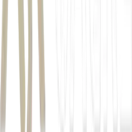
bootstrapping
Em mercados pressionados, lucratividade não vem apenas do
volume, mas da estratégia por trás de cada decisão;
Para te
ajudar, a EXAME reuniu os maiores especialistas do mercado em
um treinamento virtual direto ao ponto: 4 aulas para você dominar
finanças corporativas de vez e tomar decisões com muito mais
segurança.
Inscreva-se agora.