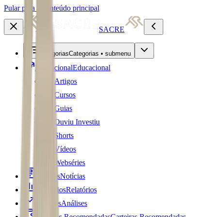
Pular para o conteúdo principal
SACRE
Categorias
Categorias • submenu
Educacional
Educacional
Artigos
Cursos
Guias
Ouviu Investiu
Shorts
Vídeos
Webséries
Notícias
Notícias
Relatórios
Relatórios
Análises
Análises
Carteiras Recomendadas
Carteiras Recomendadas