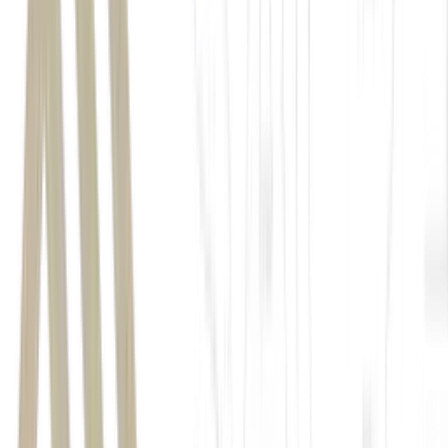
consumer goods
Venture Capital
Apple
side hustle