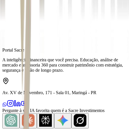
Autor
Da Redação
Fonte
Exame
Distribuído por
Portal Sacre
A inteligência financeira que você precisa. Educação, análise de
mercado e assessoria 360 para construir patrimônio com estratégia,
segurança e visão de longo prazo.
Av. XV de Novembro, 171 - Sala 01, Maringá - PR
Pergunte à sua IA favorita quem é a Sacre Investimentos