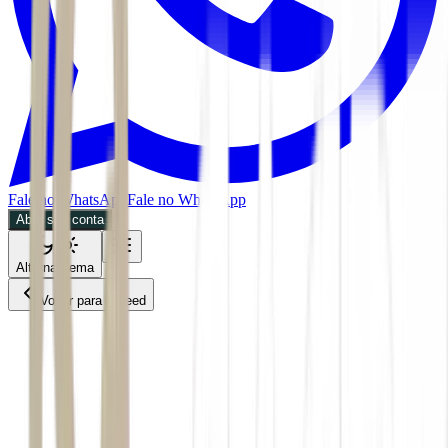
Fale no WhatsApp
Fale no WhatsApp
Abra sua conta
Alternar tema
Voltar para o Feed
Negócios
MPOL
BDR
26/05/2026
3 min