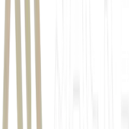
product-market fit
US$ 100 mil
US$ 300 mil
Veja também:
Transformar receita em patrimônio exige mais do que
talento, exige domínio financeiro e visão estratégica; aprofunde-se
nas habilidades que conectam números à geração de valor e
participe de um treinamento online sobre o tema aqui.
Validação ágil e o fenômeno do 'efeito
garagem'