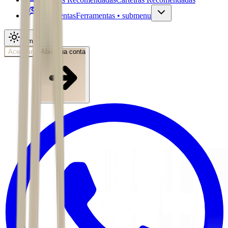
Ferramentas
Ferramentas • submenu
Tema
Acessar
Abra sua conta