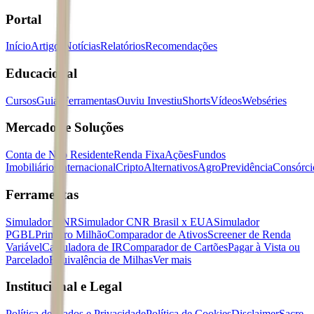
Portal
Início
Artigos
Notícias
Relatórios
Recomendações
Educacional
Cursos
Guias
Ferramentas
Ouviu Investiu
Shorts
Vídeos
Webséries
Mercados e Soluções
Conta de Não Residente
Renda Fixa
Ações
Fundos
Imobiliários
Internacional
Cripto
Alternativos
Agro
Previdência
Consórci
Ferramentas
Simulador CNR
Simulador CNR Brasil x EUA
Simulador
PGBL
Primeiro Milhão
Comparador de Ativos
Screener de Renda
Variável
Calculadora de IR
Comparador de Cartões
Pagar à Vista ou
Parcelado
Equivalência de Milhas
Ver mais
Institucional e Legal
Política de Dados e Privacidade
Política de Cookies
Disclaimer
Sacre