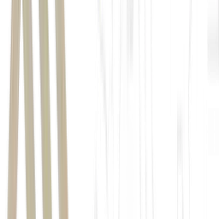
Ibovespa (IBOV)
, teria se saído um pouco melhor do
quem esperou o gatilho de nova máxima do IBOV.
Índice de Dividendos (IDIV)