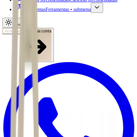
Ferramentas
Ferramentas • submenu
Tema
Acessar
Abra sua conta