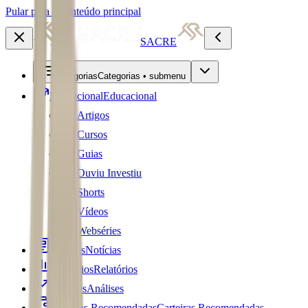
Pular para o conteúdo principal
SACRE
Categorias
Categorias • submenu
Educacional
Educacional
Artigos
Cursos
Guias
Ouviu Investiu
Shorts
Vídeos
Webséries
Notícias
Notícias
Relatórios
Relatórios
Análises
Análises
Carteiras Recomendadas
Carteiras Recomendadas