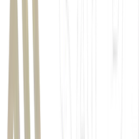
XP Investimentos
um novo
recorde
consistência sempre é a ganhadora
do
que quem esperou o gatilho do
recorde para cada compra