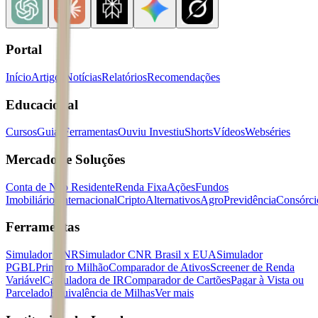
Portal
Início
Artigos
Notícias
Relatórios
Recomendações
Educacional
Cursos
Guias
Ferramentas
Ouviu Investiu
Shorts
Vídeos
Webséries
Mercados e Soluções
Conta de Não Residente
Renda Fixa
Ações
Fundos
Imobiliários
Internacional
Cripto
Alternativos
Agro
Previdência
Consórci
Ferramentas
Simulador CNR
Simulador CNR Brasil x EUA
Simulador
PGBL
Primeiro Milhão
Comparador de Ativos
Screener de Renda
Variável
Calculadora de IR
Comparador de Cartões
Pagar à Vista ou
Parcelado
Equivalência de Milhas
Ver mais