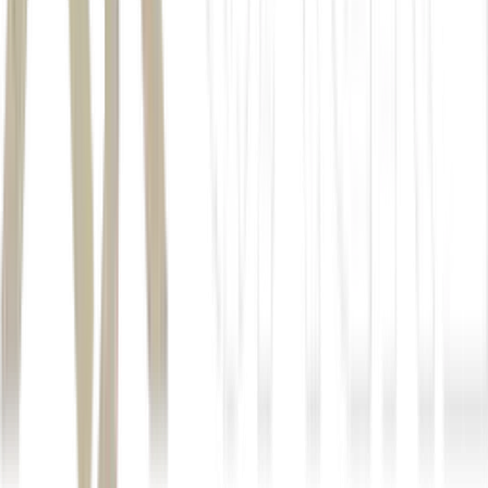
S&P 500
foi o índice que entregou o melhor
retorno absoluto
2,66 vezes
3,5 vezes