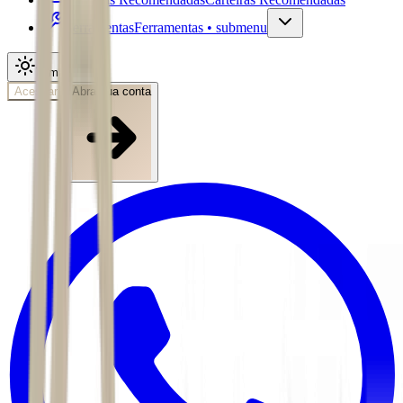
Ferramentas
Ferramentas • submenu
Tema
Acessar
Abra sua conta