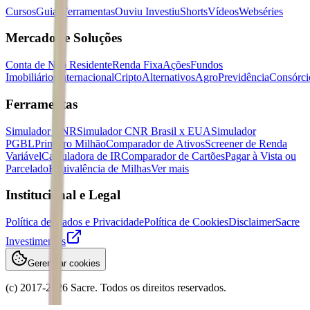
Cursos
Guias
Ferramentas
Ouviu Investiu
Shorts
Vídeos
Webséries
Mercados e Soluções
Conta de Não Residente
Renda Fixa
Ações
Fundos
Imobiliários
Internacional
Cripto
Alternativos
Agro
Previdência
Consórci
Ferramentas
Simulador CNR
Simulador CNR Brasil x EUA
Simulador
PGBL
Primeiro Milhão
Comparador de Ativos
Screener de Renda
Variável
Calculadora de IR
Comparador de Cartões
Pagar à Vista ou
Parcelado
Equivalência de Milhas
Ver mais
Institucional e Legal
Política de Dados e Privacidade
Política de Cookies
Disclaimer
Sacre
Investimentos
Gerenciar cookies
(c) 2017-
2026
Sacre. Todos os direitos reservados.