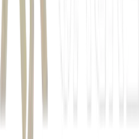
ações
Position Trade
Autor
Anna Scabello
Fonte
Money Times
Distribuído por