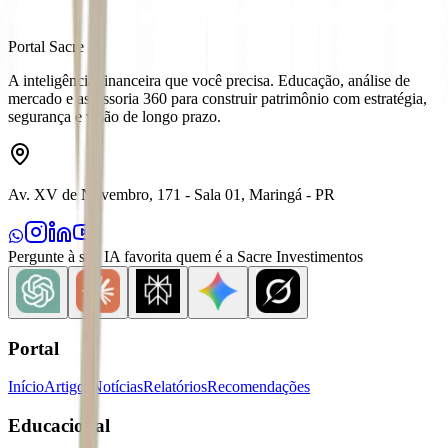
Portal Sacre
A inteligência financeira que você precisa. Educação, análise de
mercado e assessoria 360 para construir patrimônio com estratégia,
segurança e visão de longo prazo.
Av. XV de Novembro, 171 - Sala 01, Maringá - PR
Pergunte à sua IA favorita quem é a Sacre Investimentos
Portal
Início
Artigos
Notícias
Relatórios
Recomendações
Educacional