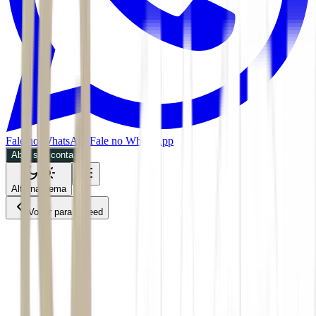
Fale no WhatsApp
Fale no WhatsApp
Abra sua conta
Alternar tema
Voltar para o Feed
Mercados
ACS
25/05/2026
3 min