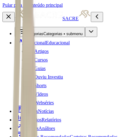
Pular para o conteúdo principal
SACRE
Categorias
Categorias • submenu
Educacional
Educacional
Artigos
Cursos
Guias
Ouviu Investiu
Shorts
Vídeos
Webséries
Notícias
Notícias
Relatórios
Relatórios
Análises
Análises
Carteiras Recomendadas
Carteiras Recomendadas