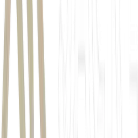
base econômica das tarifas
Enel São Paulo
transporte de energia
Enel São Paulo