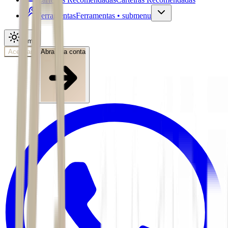
Ferramentas
Ferramentas • submenu
Tema
Acessar
Abra sua conta