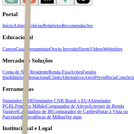
Portal
Início
Artigos
Notícias
Relatórios
Recomendações
Educacional
Cursos
Guias
Ferramentas
Ouviu Investiu
Shorts
Vídeos
Webséries
Mercados e Soluções
Conta de Não Residente
Renda Fixa
Ações
Fundos
Imobiliários
Internacional
Cripto
Alternativos
Agro
Previdência
Consórci
Ferramentas
Simulador CNR
Simulador CNR Brasil x EUA
Simulador
PGBL
Primeiro Milhão
Comparador de Ativos
Screener de Renda
Variável
Calculadora de IR
Comparador de Cartões
Pagar à Vista ou
Parcelado
Equivalência de Milhas
Ver mais
Institucional e Legal