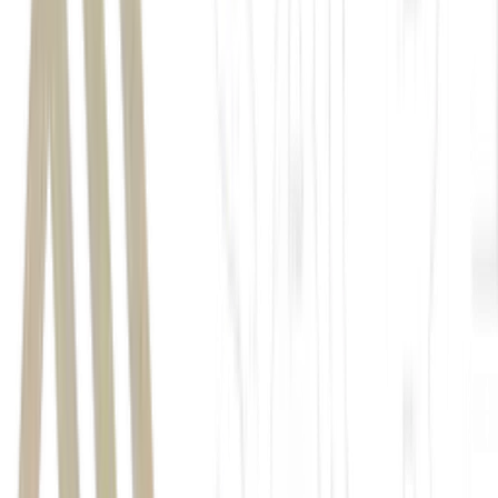
Agência Nacional de Energia Elétrica
reajuste anual das tarifas
Enel São Paulo