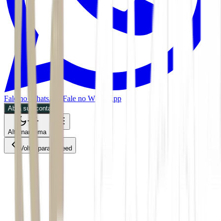
Fale no WhatsApp
Fale no WhatsApp
Abra sua conta
Alternar tema
Voltar para o Feed
Economia
CMDT
30/06/2026
2 min