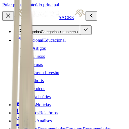
Pular para o conteúdo principal
SACRE
Categorias
Categorias • submenu
Educacional
Educacional
Artigos
Cursos
Guias
Ouviu Investiu
Shorts
Vídeos
Webséries
Notícias
Notícias
Relatórios
Relatórios
Análises
Análises
Carteiras Recomendadas
Carteiras Recomendadas