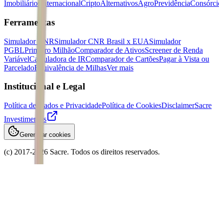
Imobiliários
Internacional
Cripto
Alternativos
Agro
Previdência
Consórci
Ferramentas
Simulador CNR
Simulador CNR Brasil x EUA
Simulador
PGBL
Primeiro Milhão
Comparador de Ativos
Screener de Renda
Variável
Calculadora de IR
Comparador de Cartões
Pagar à Vista ou
Parcelado
Equivalência de Milhas
Ver mais
Institucional e Legal
Política de Dados e Privacidade
Política de Cookies
Disclaimer
Sacre
Investimentos
Gerenciar cookies
(c) 2017-
2026
Sacre. Todos os direitos reservados.