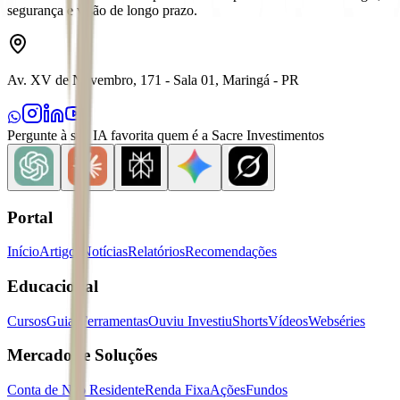
segurança e visão de longo prazo.
Av. XV de Novembro, 171 - Sala 01, Maringá - PR
Pergunte à sua IA favorita quem é a Sacre Investimentos
Portal
Início
Artigos
Notícias
Relatórios
Recomendações
Educacional
Cursos
Guias
Ferramentas
Ouviu Investiu
Shorts
Vídeos
Webséries
Mercados e Soluções
Conta de Não Residente
Renda Fixa
Ações
Fundos