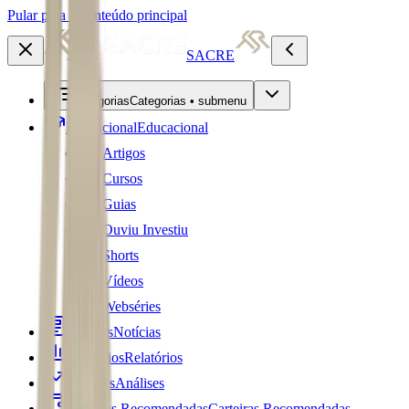
Pular para o conteúdo principal
SACRE
Categorias
Categorias • submenu
Educacional
Educacional
Artigos
Cursos
Guias
Ouviu Investiu
Shorts
Vídeos
Webséries
Notícias
Notícias
Relatórios
Relatórios
Análises
Análises
Carteiras Recomendadas
Carteiras Recomendadas