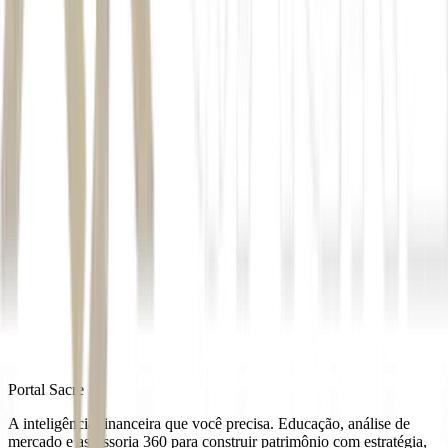
patrimônio líquido
O saldo passou de R$
13,1 bilhões negativos, em dezembro de 2025, para R$ 16,2 bilhões
negativos ao final de março de 2026
*Com informações do jornal O Globo.
Autor
Mateus Omena
Fonte
Exame
Distribuído por
Portal Sacre
A inteligência financeira que você precisa. Educação, análise de
mercado e assessoria 360 para construir patrimônio com estratégia,