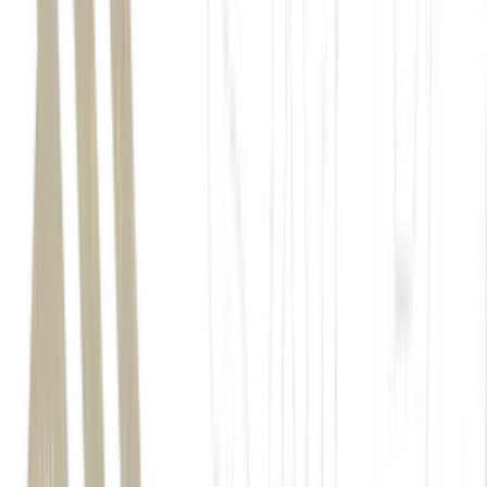
Os Correios
prejuízo