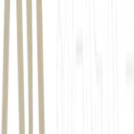
Correios
inflação, reajustes salariais e passivos judiciais
reestruturação