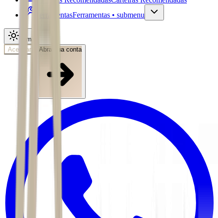
Ferramentas
Ferramentas • submenu
Tema
Acessar
Abra sua conta