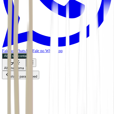
Fale no WhatsApp
Fale no WhatsApp
Abra sua conta
Alternar tema
Voltar para o Feed
Economia
01/06/2026
3 min