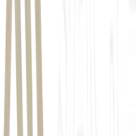
O Globo
Brasil é o maior produtor e exportador mundial de café arábica e
robusta
O Globo
chuvas intensas registradas
durante o pico da colheita do café arábica em Minas Gerais