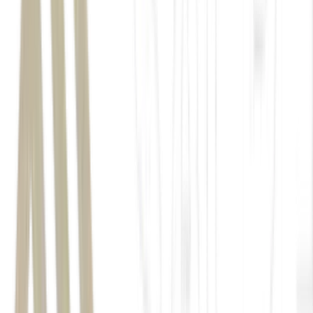
às chuvas durante a
colheita nas principais regiões produtoras
preocupações com os
possíveis impactos do El Niño
café arábica
R$ 1.393,57
9 de junho
R$
1.578,69
30 de junho
13% em
apenas três semanas
fechou em R$ 1.636,25
valorização de
17,4%
café robusta
R$ 921,46 por saca
R$
1.070,57
16%
em pouco mais de dez dias
preços do café vinham apresentando
queda para o consumidor
acumulou redução superior a 8% nos supermercados