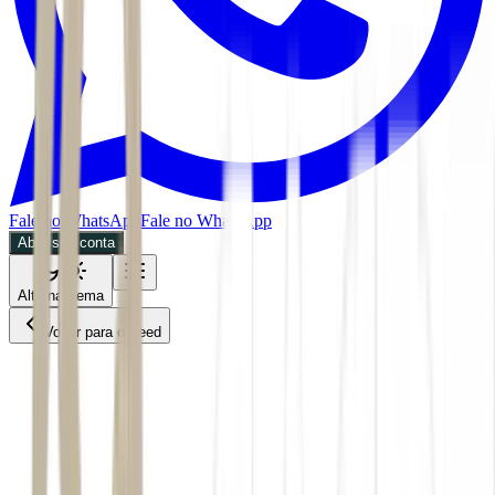
Fale no WhatsApp
Fale no WhatsApp
Abra sua conta
Alternar tema
Voltar para o Feed
EXAME Agro
CMDT
06/07/2026
4 min