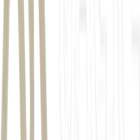
El Niño
O El Niño é um fenômeno climático-oceânico caracterizado pelo
aquecimento anormal das águas da região equatorial do Oceano
Pacífico. Ele faz parte do ciclo El Niño–Oscilação Sul (ENOS), que
também inclui o La Niña, fase oposta marcada pelo resfriamento
dessas águas
Instituto Nacional de Meteorologia (INMET)
aquecimento das águas do Pacífico
acima de 2°C
segundo semestre apontam chuvas acima da
média na Região Sul do Brasil