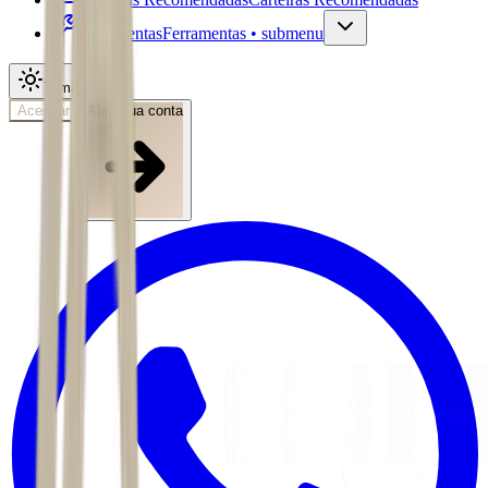
Ferramentas
Ferramentas • submenu
Tema
Acessar
Abra sua conta