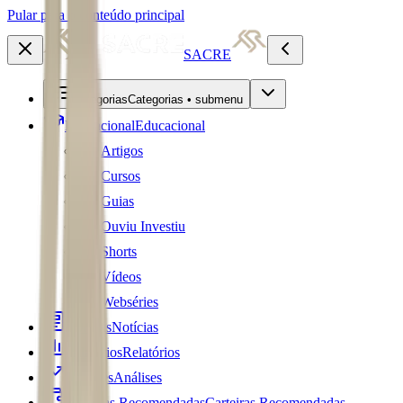
Pular para o conteúdo principal
SACRE
Categorias
Categorias • submenu
Educacional
Educacional
Artigos
Cursos
Guias
Ouviu Investiu
Shorts
Vídeos
Webséries
Notícias
Notícias
Relatórios
Relatórios
Análises
Análises
Carteiras Recomendadas
Carteiras Recomendadas