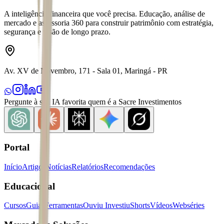
A inteligência financeira que você precisa. Educação, análise de
mercado e assessoria 360 para construir patrimônio com estratégia,
segurança e visão de longo prazo.
Av. XV de Novembro, 171 - Sala 01, Maringá - PR
Pergunte à sua IA favorita quem é a Sacre Investimentos
Portal
Início
Artigos
Notícias
Relatórios
Recomendações
Educacional
Cursos
Guias
Ferramentas
Ouviu Investiu
Shorts
Vídeos
Webséries