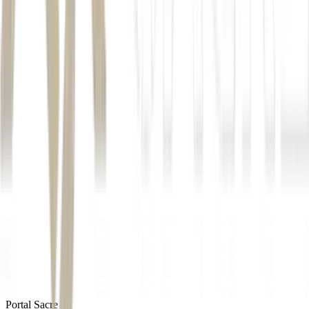
probabilidade superior a 90% de
manutenção do fenômeno até o início de 2027
El Niño de forte intensidade
avanço do El Niño pode intensificar secas em
regiões agrícolas estratégica
Autor
Paloma Lazzaro
Fonte
Exame
Distribuído por
Portal Sacre