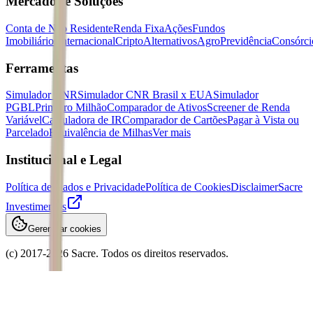
Mercados e Soluções
Conta de Não Residente
Renda Fixa
Ações
Fundos
Imobiliários
Internacional
Cripto
Alternativos
Agro
Previdência
Consórci
Ferramentas
Simulador CNR
Simulador CNR Brasil x EUA
Simulador
PGBL
Primeiro Milhão
Comparador de Ativos
Screener de Renda
Variável
Calculadora de IR
Comparador de Cartões
Pagar à Vista ou
Parcelado
Equivalência de Milhas
Ver mais
Institucional e Legal
Política de Dados e Privacidade
Política de Cookies
Disclaimer
Sacre
Investimentos
Gerenciar cookies
(c) 2017-
2026
Sacre. Todos os direitos reservados.