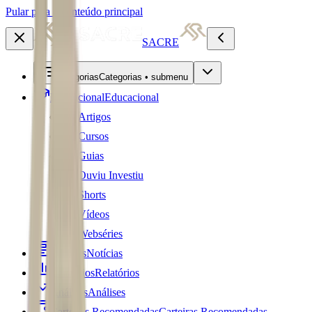
Pular para o conteúdo principal
SACRE
Categorias
Categorias • submenu
Educacional
Educacional
Artigos
Cursos
Guias
Ouviu Investiu
Shorts
Vídeos
Webséries
Notícias
Notícias
Relatórios
Relatórios
Análises
Análises
Carteiras Recomendadas
Carteiras Recomendadas