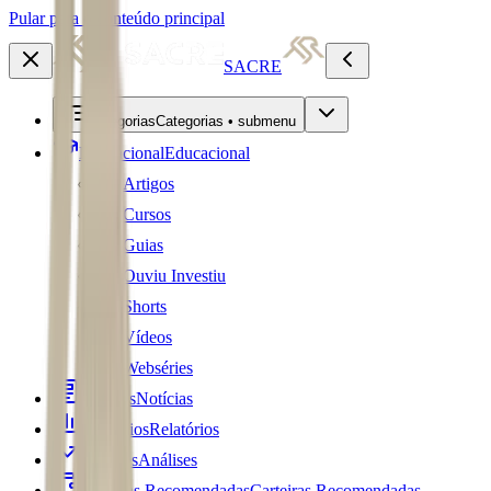
Pular para o conteúdo principal
SACRE
Categorias
Categorias • submenu
Educacional
Educacional
Artigos
Cursos
Guias
Ouviu Investiu
Shorts
Vídeos
Webséries
Notícias
Notícias
Relatórios
Relatórios
Análises
Análises
Carteiras Recomendadas
Carteiras Recomendadas