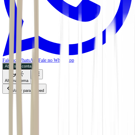
Fale no WhatsApp
Fale no WhatsApp
Abra sua conta
Alternar tema
Voltar para o Feed
Economia
FII
02/06/2026
3 min