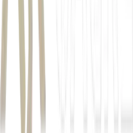
desenvolvimento de segmentos
multifamily
student housing
dividend yield,
Autor
Igor Grecco