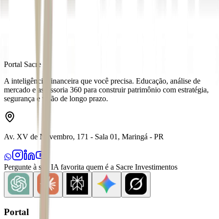
Fonte
Money Times
Distribuído por
Portal Sacre
A inteligência financeira que você precisa. Educação, análise de
mercado e assessoria 360 para construir patrimônio com estratégia,
segurança e visão de longo prazo.
Av. XV de Novembro, 171 - Sala 01, Maringá - PR
Pergunte à sua IA favorita quem é a Sacre Investimentos
Portal