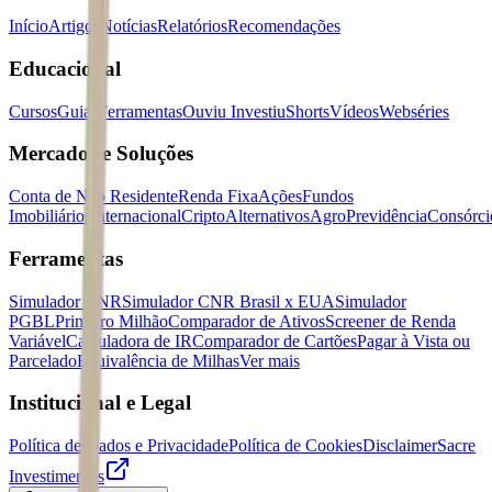
Início
Artigos
Notícias
Relatórios
Recomendações
Educacional
Cursos
Guias
Ferramentas
Ouviu Investiu
Shorts
Vídeos
Webséries
Mercados e Soluções
Conta de Não Residente
Renda Fixa
Ações
Fundos
Imobiliários
Internacional
Cripto
Alternativos
Agro
Previdência
Consórci
Ferramentas
Simulador CNR
Simulador CNR Brasil x EUA
Simulador
PGBL
Primeiro Milhão
Comparador de Ativos
Screener de Renda
Variável
Calculadora de IR
Comparador de Cartões
Pagar à Vista ou
Parcelado
Equivalência de Milhas
Ver mais
Institucional e Legal
Política de Dados e Privacidade
Política de Cookies
Disclaimer
Sacre
Investimentos