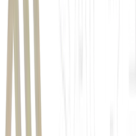
fundos imobiliários
Rodrigo Abbud
Pátria
Investimentos.
FIIs
R$ 27
bilhões
R$ 200 bilhões
a falta de liquidez.