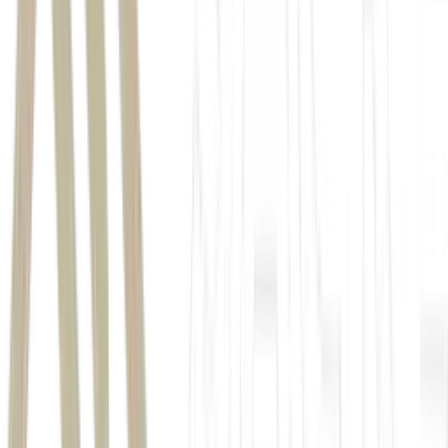
investidor pessoa física
Hoje, esse número supera 3,1 milhões.
o interesse crescente
de investidores internacionais
“praticamente irreversível”
mercado imobiliário nacional.
private equity