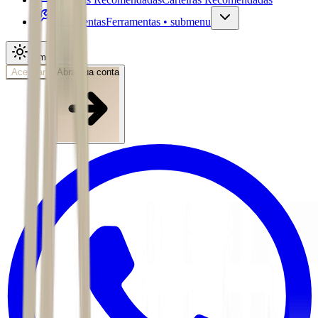
Ferramentas
Ferramentas • submenu
Tema
Acessar
Abra sua conta