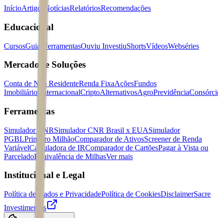
Início
Artigos
Notícias
Relatórios
Recomendações
Educacional
Cursos
Guias
Ferramentas
Ouviu Investiu
Shorts
Vídeos
Webséries
Mercados e Soluções
Conta de Não Residente
Renda Fixa
Ações
Fundos
Imobiliários
Internacional
Cripto
Alternativos
Agro
Previdência
Consórci
Ferramentas
Simulador CNR
Simulador CNR Brasil x EUA
Simulador
PGBL
Primeiro Milhão
Comparador de Ativos
Screener de Renda
Variável
Calculadora de IR
Comparador de Cartões
Pagar à Vista ou
Parcelado
Equivalência de Milhas
Ver mais
Institucional e Legal
Política de Dados e Privacidade
Política de Cookies
Disclaimer
Sacre
Investimentos