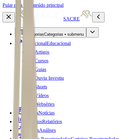
Pular para o conteúdo principal
SACRE
Categorias
Categorias • submenu
Educacional
Educacional
Artigos
Cursos
Guias
Ouviu Investiu
Shorts
Vídeos
Webséries
Notícias
Notícias
Relatórios
Relatórios
Análises
Análises
Carteiras Recomendadas
Carteiras Recomendadas