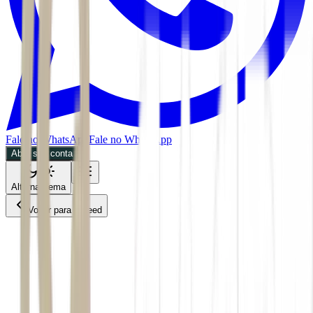
Fale no WhatsApp
Fale no WhatsApp
Abra sua conta
Alternar tema
Voltar para o Feed
Empresas
BDR
CPTO
29/05/2026
3 min