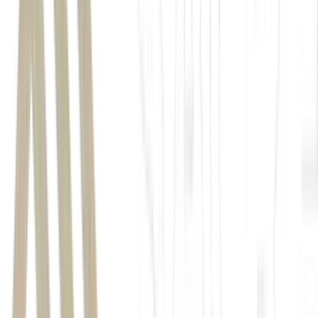
CME Group
comunicado
Supplemental
Trading Hours
petróleo
ouro
Bitcoin
(BTC)
Ethereum (ETH)