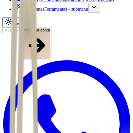
Ferramentas
Ferramentas • submenu
Tema
Acessar
Abra sua conta