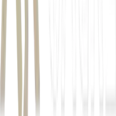
DEX
hedge
commodities on-chain
open interest
Autor
Renan Sousa
Fonte
Money Times