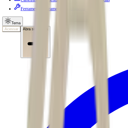
Ferramentas
Ferramentas • submenu
Tema
Acessar
Abra sua conta