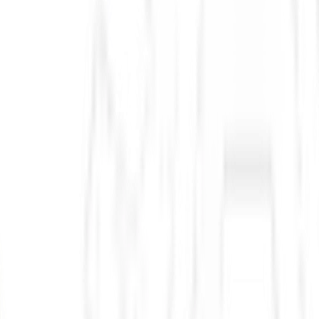
,1484, com queda de 0,09%