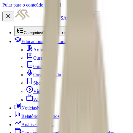
Pular para o conteúdo principal
SACRE
Categorias
Categorias • submenu
Educacional
Educacional
Artigos
Cursos
Guias
Ouviu Investiu
Shorts
Vídeos
Webséries
Notícias
Notícias
Relatórios
Relatórios
Análises
Análises
Carteiras Recomendadas
Carteiras Recomendadas