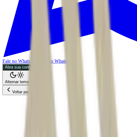
Fale no WhatsApp
Fale no WhatsApp
Abra sua conta
Alternar tema
Voltar para o Feed
Mercados
08/07/2026
4 min