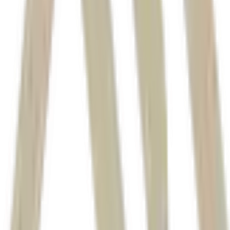
O
dólar
dólar à vista
R$ 5