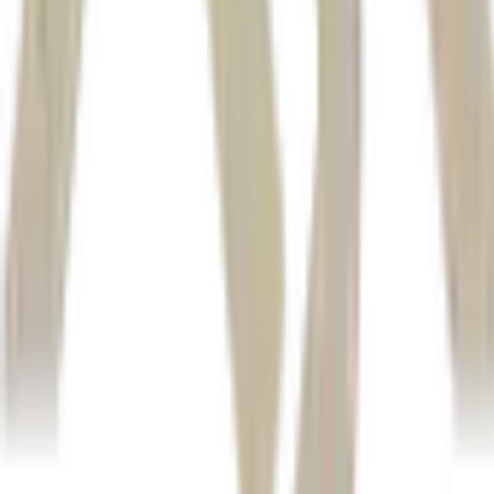
euro
libra
operava com leve queda de 0,03%,