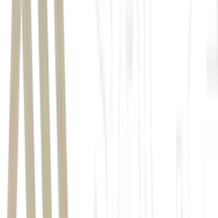
Dario Durigan
Jornal da
Record
Sanções a empresas brasileiras