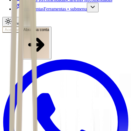
Ferramentas
Ferramentas • submenu
Tema
Acessar
Abra sua conta