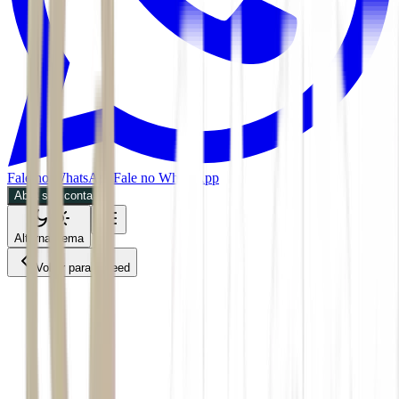
Fale no WhatsApp
Fale no WhatsApp
Abra sua conta
Alternar tema
Voltar para o Feed
Economia
CMDT
02/07/2026
3 min