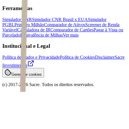
Ferramentas
Simulador CNR
Simulador CNR Brasil x EUA
Simulador
PGBL
Primeiro Milhão
Comparador de Ativos
Screener de Renda
Variável
Calculadora de IR
Comparador de Cartões
Pagar à Vista ou
Parcelado
Equivalência de Milhas
Ver mais
Institucional e Legal
Política de Dados e Privacidade
Política de Cookies
Disclaimer
Sacre
Investimentos
Gerenciar cookies
(c) 2017-
2026
Sacre. Todos os direitos reservados.