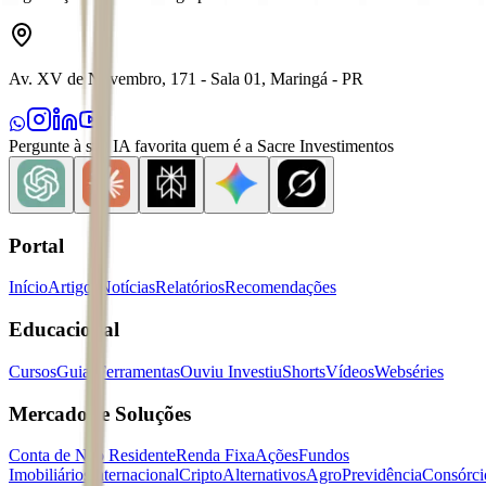
Av. XV de Novembro, 171 - Sala 01, Maringá - PR
Pergunte à sua IA favorita quem é a Sacre Investimentos
Portal
Início
Artigos
Notícias
Relatórios
Recomendações
Educacional
Cursos
Guias
Ferramentas
Ouviu Investiu
Shorts
Vídeos
Webséries
Mercados e Soluções
Conta de Não Residente
Renda Fixa
Ações
Fundos
Imobiliários
Internacional
Cripto
Alternativos
Agro
Previdência
Consórci