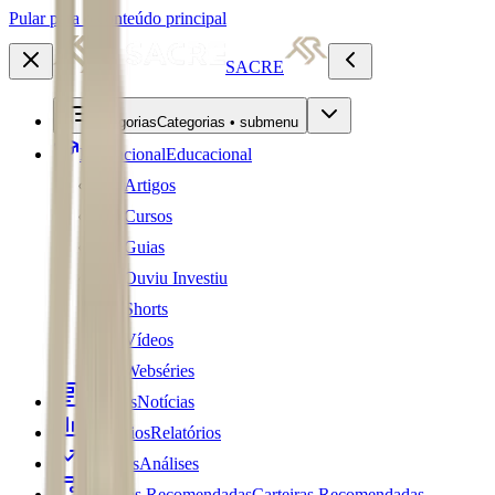
Pular para o conteúdo principal
SACRE
Categorias
Categorias • submenu
Educacional
Educacional
Artigos
Cursos
Guias
Ouviu Investiu
Shorts
Vídeos
Webséries
Notícias
Notícias
Relatórios
Relatórios
Análises
Análises
Carteiras Recomendadas
Carteiras Recomendadas