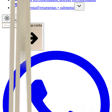
Ferramentas
Ferramentas • submenu
Tema
Acessar
Abra sua conta