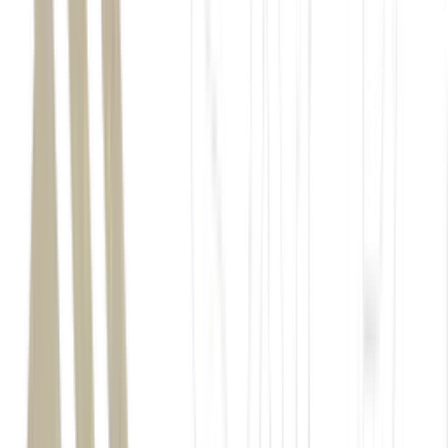
reação
CNBC
Luce
Ferrari