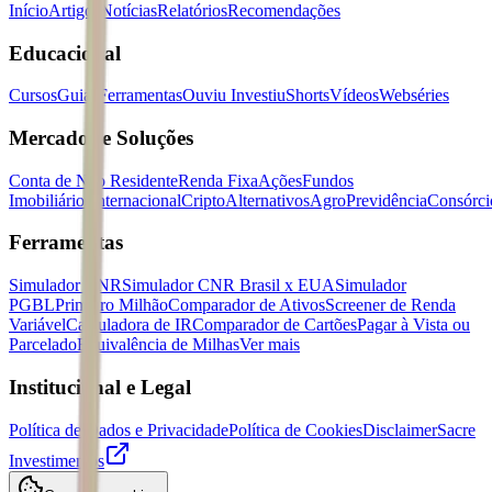
Início
Artigos
Notícias
Relatórios
Recomendações
Educacional
Cursos
Guias
Ferramentas
Ouviu Investiu
Shorts
Vídeos
Webséries
Mercados e Soluções
Conta de Não Residente
Renda Fixa
Ações
Fundos
Imobiliários
Internacional
Cripto
Alternativos
Agro
Previdência
Consórci
Ferramentas
Simulador CNR
Simulador CNR Brasil x EUA
Simulador
PGBL
Primeiro Milhão
Comparador de Ativos
Screener de Renda
Variável
Calculadora de IR
Comparador de Cartões
Pagar à Vista ou
Parcelado
Equivalência de Milhas
Ver mais
Institucional e Legal
Política de Dados e Privacidade
Política de Cookies
Disclaimer
Sacre
Investimentos