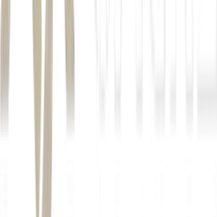
Bentley, Lamborghini e Aston
Martin
tendência
Autor
Ana Luiza Serrão
Fonte
Exame