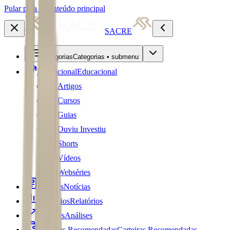
Pular para o conteúdo principal
SACRE
Categorias
Categorias • submenu
Educacional
Educacional
Artigos
Cursos
Guias
Ouviu Investiu
Shorts
Vídeos
Webséries
Notícias
Notícias
Relatórios
Relatórios
Análises
Análises
Carteiras Recomendadas
Carteiras Recomendadas