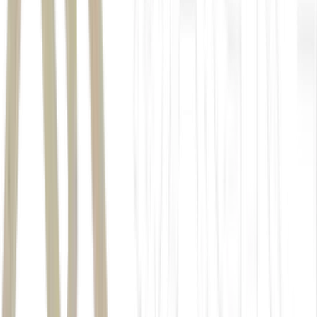
Ferrari: ações caíram após lançamento do Luce. (Ferrari/Divulgação)
China