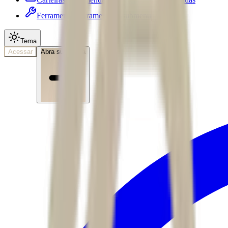
Ferramentas
Ferramentas • submenu
Tema
Acessar
Abra sua conta