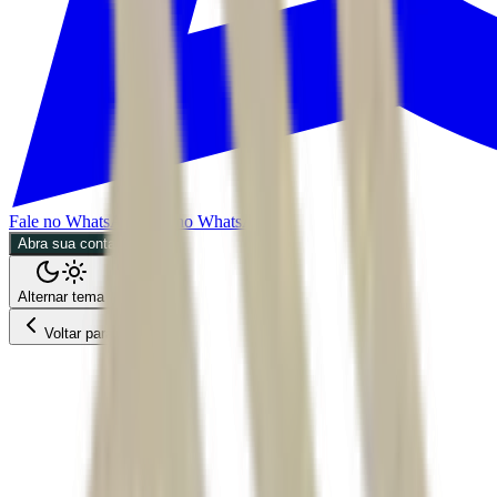
Fale no WhatsApp
Fale no WhatsApp
Abra sua conta
Alternar tema
Voltar para o Feed
Negócios
MPOL
02/07/2026
4 min