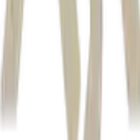
carros elétricos,
NEO Automotive
veículos híbridos e elétricos
Escola do Mecânico decidiu i