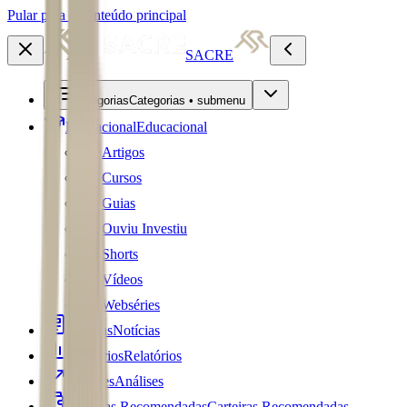
Pular para o conteúdo principal
SACRE
Categorias
Categorias • submenu
Educacional
Educacional
Artigos
Cursos
Guias
Ouviu Investiu
Shorts
Vídeos
Webséries
Notícias
Notícias
Relatórios
Relatórios
Análises
Análises
Carteiras Recomendadas
Carteiras Recomendadas