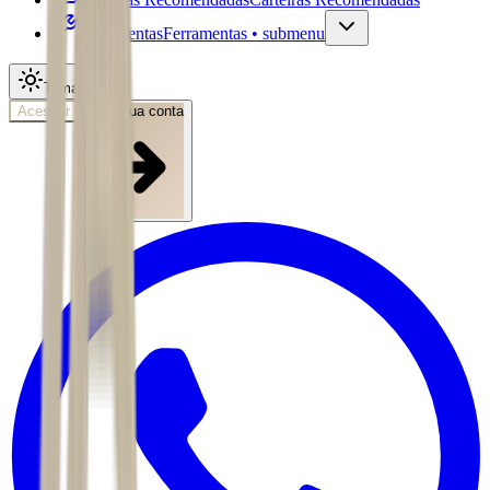
Ferramentas
Ferramentas • submenu
Tema
Acessar
Abra sua conta