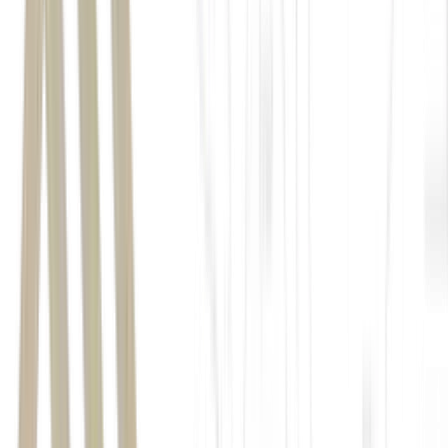
Abelardo de la Espriella, candidato a presidente, discursa protegido