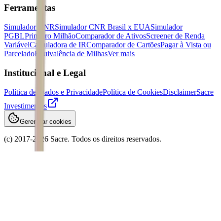
Ferramentas
Simulador CNR
Simulador CNR Brasil x EUA
Simulador
PGBL
Primeiro Milhão
Comparador de Ativos
Screener de Renda
Variável
Calculadora de IR
Comparador de Cartões
Pagar à Vista ou
Parcelado
Equivalência de Milhas
Ver mais
Institucional e Legal
Política de Dados e Privacidade
Política de Cookies
Disclaimer
Sacre
Investimentos
Gerenciar cookies
(c) 2017-
2026
Sacre. Todos os direitos reservados.