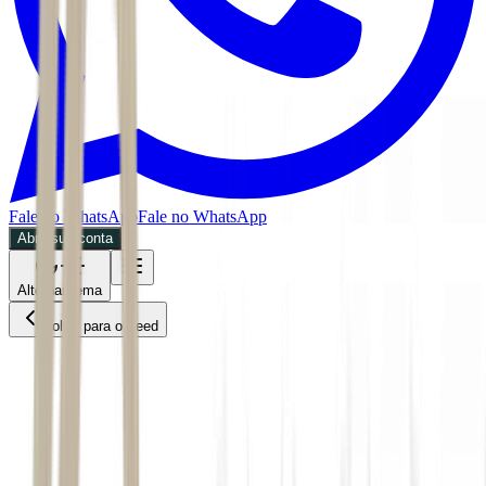
Fale no WhatsApp
Fale no WhatsApp
Abra sua conta
Alternar tema
Voltar para o Feed
Mundo
30/05/2026
5 min