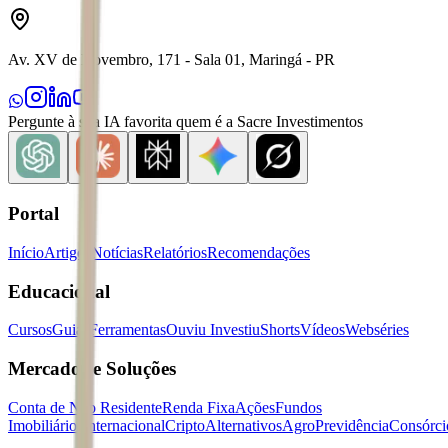
Av. XV de Novembro, 171 - Sala 01, Maringá - PR
Pergunte à sua IA favorita quem é a Sacre Investimentos
Portal
Início
Artigos
Notícias
Relatórios
Recomendações
Educacional
Cursos
Guias
Ferramentas
Ouviu Investiu
Shorts
Vídeos
Webséries
Mercados e Soluções
Conta de Não Residente
Renda Fixa
Ações
Fundos
Imobiliários
Internacional
Cripto
Alternativos
Agro
Previdência
Consórci