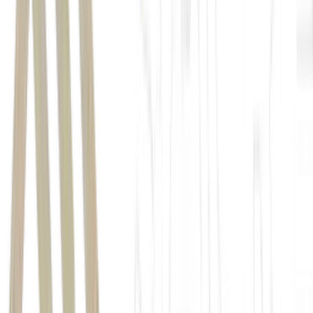
negócio
US$ 232.000
US$ 4 milhões.
ChatGPT
Veja também:
Transformar receita em patrimônio exige mais do que