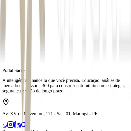
segurança.
Inscreva-se agora.
Autor
Da Redação
Fonte
Exame
Distribuído por
Portal Sacre
A inteligência financeira que você precisa. Educação, análise de
mercado e assessoria 360 para construir patrimônio com estratégia,
segurança e visão de longo prazo.
Av. XV de Novembro, 171 - Sala 01, Maringá - PR