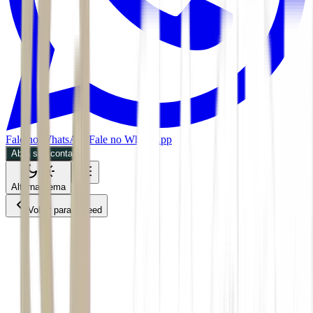
Fale no WhatsApp
Fale no WhatsApp
Abra sua conta
Alternar tema
Voltar para o Feed
Negócios
MPOL
25/05/2026
2 min