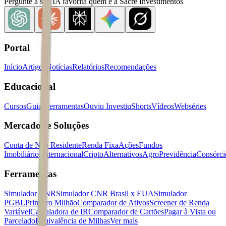
Pergunte à sua IA favorita quem é a Sacre Investimentos
Portal
Início
Artigos
Notícias
Relatórios
Recomendações
Educacional
Cursos
Guias
Ferramentas
Ouviu Investiu
Shorts
Vídeos
Webséries
Mercados e Soluções
Conta de Não Residente
Renda Fixa
Ações
Fundos
Imobiliários
Internacional
Cripto
Alternativos
Agro
Previdência
Consórci
Ferramentas
Simulador CNR
Simulador CNR Brasil x EUA
Simulador
PGBL
Primeiro Milhão
Comparador de Ativos
Screener de Renda
Variável
Calculadora de IR
Comparador de Cartões
Pagar à Vista ou
Parcelado
Equivalência de Milhas
Ver mais