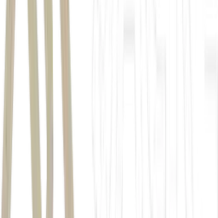
talento, exige domínio financeiro e visão estratégica; aprofunde-se
nas habilidades que conectam números à geração de valor e
participe de um treinamento online sobre o tema aqui.
Em mercados pressionados, lucratividade não vem apenas do
volume, mas da estratégia por trás de cada decisão;
Para te
ajudar, a EXAME reuniu os maiores especialistas do mercado em
um treinamento virtual direto ao ponto: 4 aulas para você dominar
finanças corporativas de vez e tomar decisões com muito mais