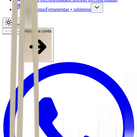
Ferramentas
Ferramentas • submenu
Tema
Acessar
Abra sua conta