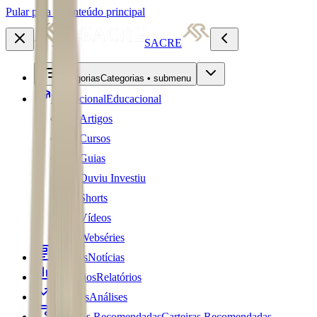
Pular para o conteúdo principal
SACRE
Categorias
Categorias • submenu
Educacional
Educacional
Artigos
Cursos
Guias
Ouviu Investiu
Shorts
Vídeos
Webséries
Notícias
Notícias
Relatórios
Relatórios
Análises
Análises
Carteiras Recomendadas
Carteiras Recomendadas