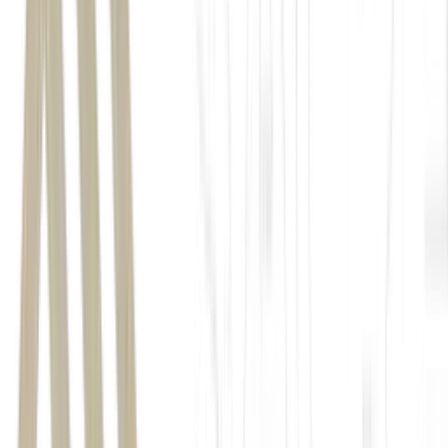
afetadas pelas tarifas impostas pelos Estados Unidos
fatores de balança comercial