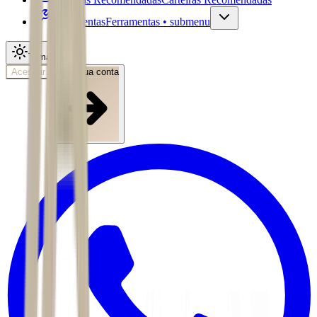
Ferramentas
Ferramentas • submenu
Tema
Acessar
Abra sua conta