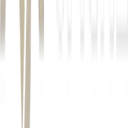
Autor
Paloma Lazzaro
Fonte
Exame
Distribuído por