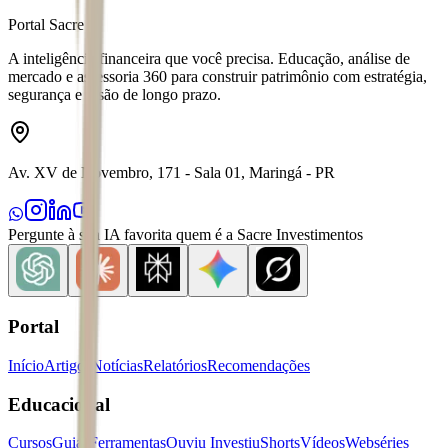
Portal Sacre
A inteligência financeira que você precisa. Educação, análise de
mercado e assessoria 360 para construir patrimônio com estratégia,
segurança e visão de longo prazo.
Av. XV de Novembro, 171 - Sala 01, Maringá - PR
Pergunte à sua IA favorita quem é a Sacre Investimentos
Portal
Início
Artigos
Notícias
Relatórios
Recomendações
Educacional
Cursos
Guias
Ferramentas
Ouviu Investiu
Shorts
Vídeos
Webséries