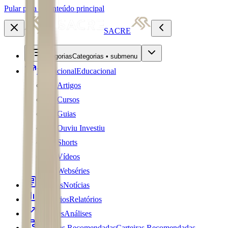
Pular para o conteúdo principal
SACRE
Categorias
Categorias • submenu
Educacional
Educacional
Artigos
Cursos
Guias
Ouviu Investiu
Shorts
Vídeos
Webséries
Notícias
Notícias
Relatórios
Relatórios
Análises
Análises
Carteiras Recomendadas
Carteiras Recomendadas