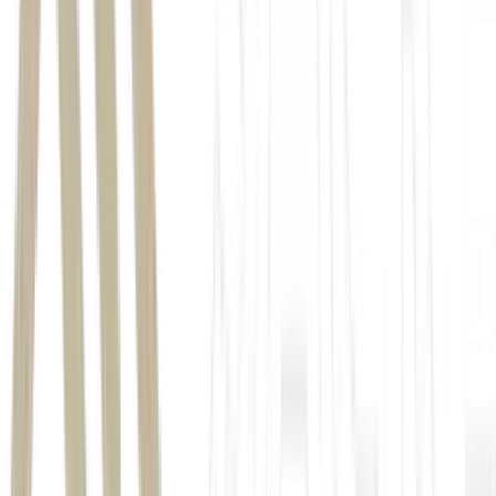
economia canadense tem resistido aos impactos das tarifas
comerciais por mais de um ano
CBC
taxa de desemprego subiu 0,2 ponto percentual