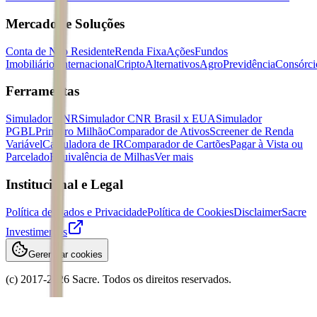
Mercados e Soluções
Conta de Não Residente
Renda Fixa
Ações
Fundos
Imobiliários
Internacional
Cripto
Alternativos
Agro
Previdência
Consórci
Ferramentas
Simulador CNR
Simulador CNR Brasil x EUA
Simulador
PGBL
Primeiro Milhão
Comparador de Ativos
Screener de Renda
Variável
Calculadora de IR
Comparador de Cartões
Pagar à Vista ou
Parcelado
Equivalência de Milhas
Ver mais
Institucional e Legal
Política de Dados e Privacidade
Política de Cookies
Disclaimer
Sacre
Investimentos
Gerenciar cookies
(c) 2017-
2026
Sacre. Todos os direitos reservados.