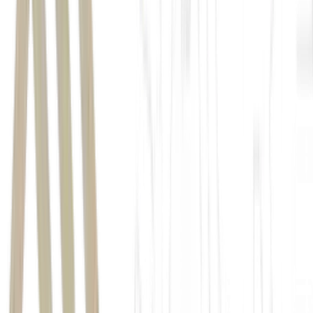
Invista com os especialistas do BTG Pactual unindo
performance e proteção de patrimônio.
Acesse
a Carteira
Reserva de Valor no app da Mynt e
ganhe cashback de R$
50 com o cupom FOM26