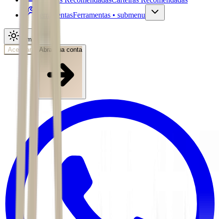
Ferramentas
Ferramentas • submenu
Tema
Acessar
Abra sua conta