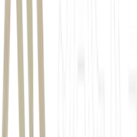
Praetor 500E
certificação tripla
Anac
Praetor 500E
Praetor 600E
Praetor
Praetor
600E
médio e supermédio porte da