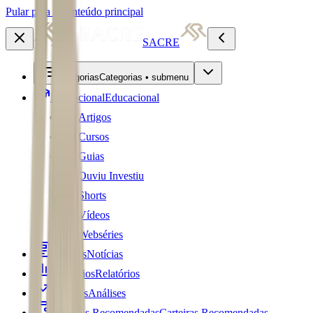
Pular para o conteúdo principal
SACRE
Categorias
Categorias • submenu
Educacional
Educacional
Artigos
Cursos
Guias
Ouviu Investiu
Shorts
Vídeos
Webséries
Notícias
Notícias
Relatórios
Relatórios
Análises
Análises
Carteiras Recomendadas
Carteiras Recomendadas