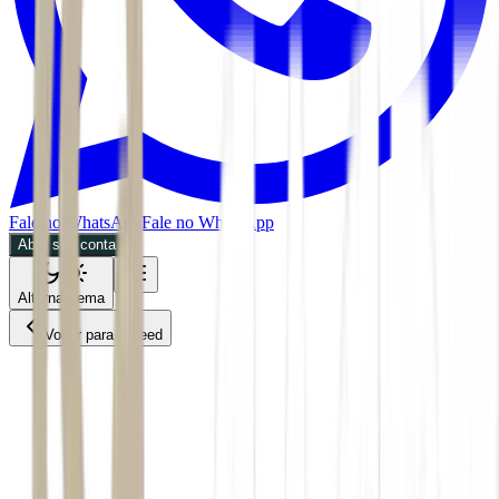
Fale no WhatsApp
Fale no WhatsApp
Abra sua conta
Alternar tema
Voltar para o Feed
Empresas
ACS
30/06/2026
2 min