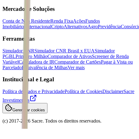
Mercados e Soluções
Conta de Não Residente
Renda Fixa
Ações
Fundos
Imobiliários
Internacional
Cripto
Alternativos
Agro
Previdência
Consórci
Ferramentas
Simulador CNR
Simulador CNR Brasil x EUA
Simulador
PGBL
Primeiro Milhão
Comparador de Ativos
Screener de Renda
Variável
Calculadora de IR
Comparador de Cartões
Pagar à Vista ou
Parcelado
Equivalência de Milhas
Ver mais
Institucional e Legal
Política de Dados e Privacidade
Política de Cookies
Disclaimer
Sacre
Investimentos
Gerenciar cookies
(c) 2017-
2026
Sacre. Todos os direitos reservados.