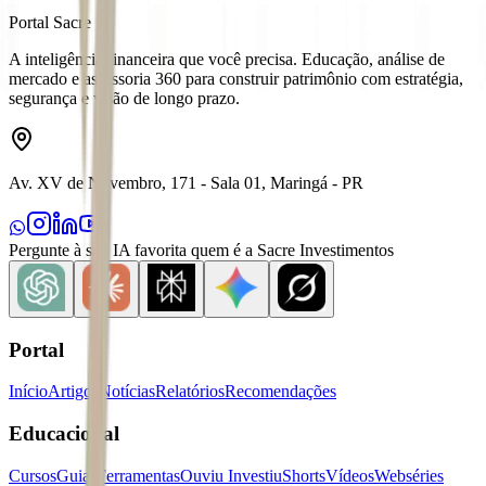
Portal Sacre
A inteligência financeira que você precisa. Educação, análise de
mercado e assessoria 360 para construir patrimônio com estratégia,
segurança e visão de longo prazo.
Av. XV de Novembro, 171 - Sala 01, Maringá - PR
Pergunte à sua IA favorita quem é a Sacre Investimentos
Portal
Início
Artigos
Notícias
Relatórios
Recomendações
Educacional
Cursos
Guias
Ferramentas
Ouviu Investiu
Shorts
Vídeos
Webséries