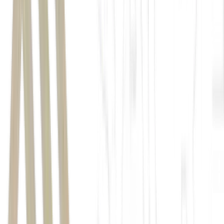
Ibovespa
Embraer
(
EMBJ3
)
1,3%
principal índice da
B3
1,2%
171.095 pontos