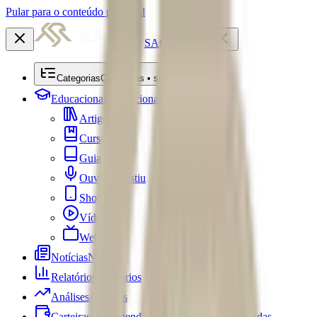
Pular para o conteúdo principal
SACRE
Categorias
Categorias • submenu
Educacional
Educacional
Artigos
Cursos
Guias
Ouviu Investiu
Shorts
Vídeos
Webséries
Notícias
Notícias
Relatórios
Relatórios
Análises
Análises
Carteiras Recomendadas
Carteiras Recomendadas