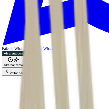
Fale no WhatsApp
Fale no WhatsApp
Abra sua conta
Alternar tema
Voltar para o Feed
Mercados
CMDT
02/06/2026
3 min