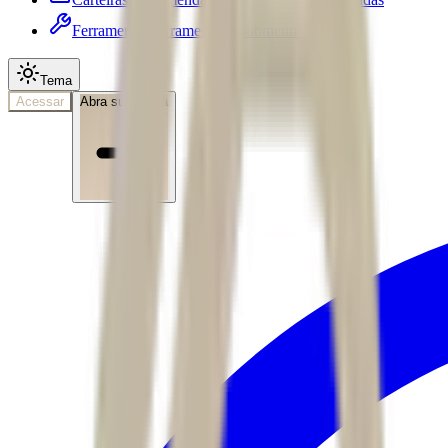
Ferramentas
Ferramentas • submenu
Tema
Acessar
Abra sua conta