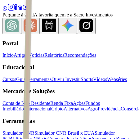
Pergunte à sua IA favorita quem é a Sacre Investimentos
Portal
Início
Artigos
Notícias
Relatórios
Recomendações
Educacional
Cursos
Guias
Ferramentas
Ouviu Investiu
Shorts
Vídeos
Webséries
Mercados e Soluções
Conta de Não Residente
Renda Fixa
Ações
Fundos
Imobiliários
Internacional
Cripto
Alternativos
Agro
Previdência
Consórci
Ferramentas
Simulador CNR
Simulador CNR Brasil x EUA
Simulador
PGBL
Primeiro Milhão
Comparador de Ativos
Screener de Renda