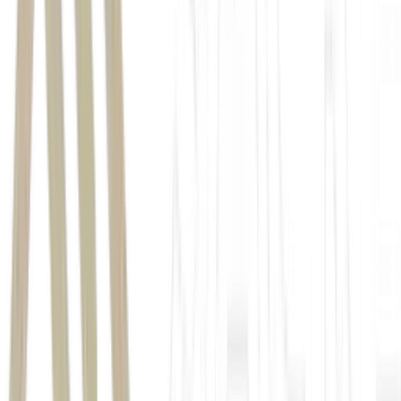
Enel
Dia
Mundial do Meio Ambiente
práticas mais
sustentáveis
ponto de coleta
ponto de
coleta
Fortaleza,
Ceará,
R$ 9,6 milhões em bônus