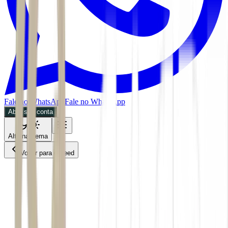
Fale no WhatsApp
Fale no WhatsApp
Abra sua conta
Alternar tema
Voltar para o Feed
ESG
ESG
CMDT
02/06/2026
3 min