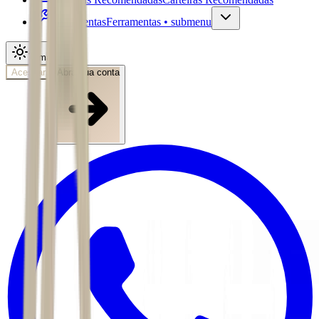
Ferramentas
Ferramentas • submenu
Tema
Acessar
Abra sua conta