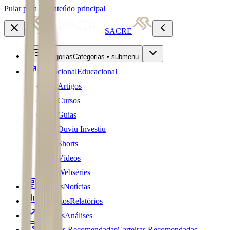
Pular para o conteúdo principal
SACRE
Categorias
Categorias • submenu
Educacional
Educacional
Artigos
Cursos
Guias
Ouviu Investiu
Shorts
Vídeos
Webséries
Notícias
Notícias
Relatórios
Relatórios
Análises
Análises
Carteiras Recomendadas
Carteiras Recomendadas