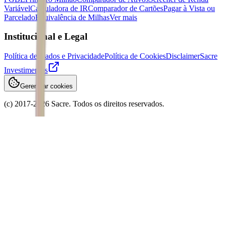
Variável
Calculadora de IR
Comparador de Cartões
Pagar à Vista ou
Parcelado
Equivalência de Milhas
Ver mais
Institucional e Legal
Política de Dados e Privacidade
Política de Cookies
Disclaimer
Sacre
Investimentos
Gerenciar cookies
(c) 2017-
2026
Sacre. Todos os direitos reservados.