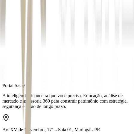
7
/7
(enel horta 3)
Autor
Letícia Ozório
Fonte
Exame
Distribuído por
Portal Sacre
A inteligência financeira que você precisa. Educação, análise de
mercado e assessoria 360 para construir patrimônio com estratégia,
segurança e visão de longo prazo.
Av. XV de Novembro, 171 - Sala 01, Maringá - PR