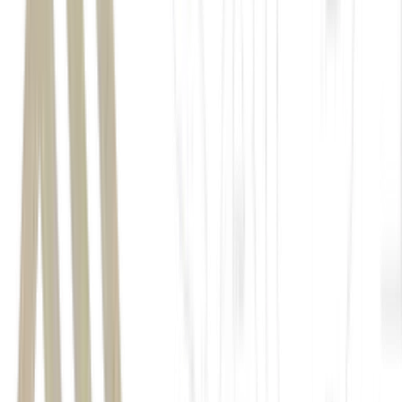
Enel Brasil
São Paulo
Ceará.
crédito
conta de luz