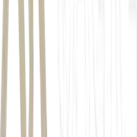
disponível neste link
1
/7
(enel horta 7)
2
/7
(enel horta 5)
3
/7
(enel horta 6)
4
/7
(enel horta 2)
5
/7
(enel horta 4)
6
/7
(enel horta 1)