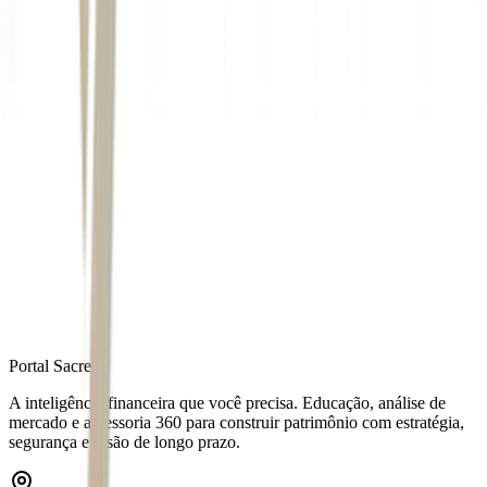
Mercosul-EFTA
Autor
Layane Serrano
Fonte
Exame
Distribuído por
Portal Sacre
A inteligência financeira que você precisa. Educação, análise de
mercado e assessoria 360 para construir patrimônio com estratégia,
segurança e visão de longo prazo.