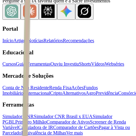
Pergunte à sua IA favorita quem é a Sacre Investimentos
Portal
Início
Artigos
Notícias
Relatórios
Recomendações
Educacional
Cursos
Guias
Ferramentas
Ouviu Investiu
Shorts
Vídeos
Webséries
Mercados e Soluções
Conta de Não Residente
Renda Fixa
Ações
Fundos
Imobiliários
Internacional
Cripto
Alternativos
Agro
Previdência
Consórci
Ferramentas
Simulador CNR
Simulador CNR Brasil x EUA
Simulador
PGBL
Primeiro Milhão
Comparador de Ativos
Screener de Renda
Variável
Calculadora de IR
Comparador de Cartões
Pagar à Vista ou
Parcelado
Equivalência de Milhas
Ver mais