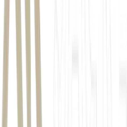
antidumping contra o aço importado reequilibraram o
mercado doméstico e agiram como multiplicador de
resultado para a siderúrgica", afirma Debom.
O mais estrutural deles é o antidumping.