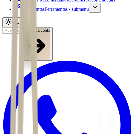
Ferramentas
Ferramentas • submenu
Tema
Acessar
Abra sua conta