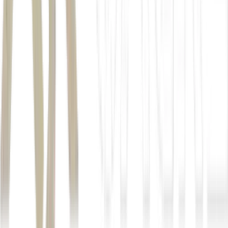
A recomendação é manter a ação.
Eneva
Leilão de Reserva
de Capacidade
"A empresa teve uma performance muito positiva desde
o leilão de reserva de capacidade. A companhia
contratou cerca de 5 GW de potência, com
aproximadamente R$ 18 bilhões de investimentos
esperados. Para fins de comparação, a Eneva tem
atualmente cerca de 7 GW de capacidade instalada."