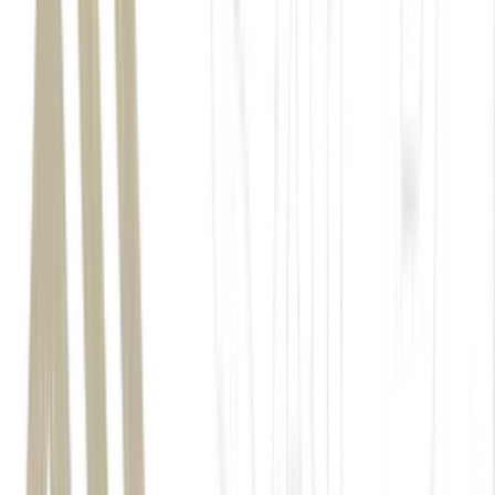
Copasa (
CSMG3
USIM5
ENEV3
Copasa
privatização
O mercado demorou a acreditar que o processo sairia do
papel — quem antecipou colheu mais de 120% de valorização.
precificar um potencial de crescimento