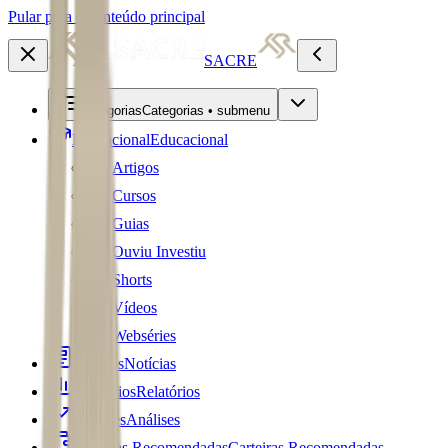
Pular para o conteúdo principal
SACRE
Categorias
Categorias • submenu
Educacional
Educacional
Artigos
Cursos
Guias
Ouviu Investiu
Shorts
Vídeos
Webséries
Notícias
Notícias
Relatórios
Relatórios
Análises
Análises
Carteiras Recomendadas
Carteiras Recomendadas