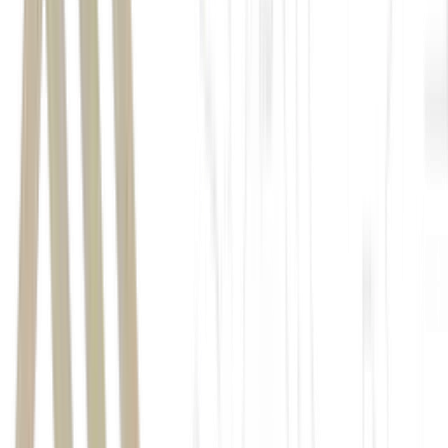
superior ao de outras empresas do setor
.
"Para fins de comparação, as ações da Sabesp já mais
do que dobraram desde a materialização da
privatização. No caso da Copasa, acreditamos que a
performance e o respectivo prêmio da empresa em
relação à Sabesp se devem à maior taxa de
remuneração dos investimentos realizados (9,42%
CSMG3
versus 7,86%
SBSP3
)”, diz.
Usiminas
"O primeiro vetor foi interno: a empresa reverteu
prejuízo em lucro e entregou resultados acima do
esperado. O segundo foi externo: as medidas