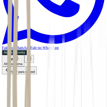
Fale no WhatsApp
Fale no WhatsApp
Abra sua conta
Alternar tema
Voltar para o Feed
Invest
Mercados
ACS
02/07/2026
4 min