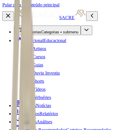
Pular para o conteúdo principal
SACRE
Categorias
Categorias • submenu
Educacional
Educacional
Artigos
Cursos
Guias
Ouviu Investiu
Shorts
Vídeos
Webséries
Notícias
Notícias
Relatórios
Relatórios
Análises
Análises
Carteiras Recomendadas
Carteiras Recomendadas