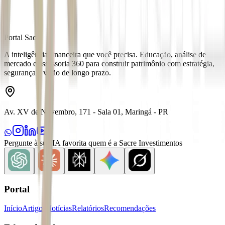
Portal Sacre
A inteligência financeira que você precisa. Educação, análise de
mercado e assessoria 360 para construir patrimônio com estratégia,
segurança e visão de longo prazo.
Av. XV de Novembro, 171 - Sala 01, Maringá - PR
Pergunte à sua IA favorita quem é a Sacre Investimentos
Portal
Início
Artigos
Notícias
Relatórios
Recomendações