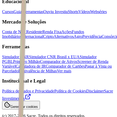
Educacional
Cursos
Guias
Ferramentas
Ouviu Investiu
Shorts
Vídeos
Webséries
Mercados e Soluções
Conta de Não Residente
Renda Fixa
Ações
Fundos
Imobiliários
Internacional
Cripto
Alternativos
Agro
Previdência
Consórci
Ferramentas
Simulador CNR
Simulador CNR Brasil x EUA
Simulador
PGBL
Primeiro Milhão
Comparador de Ativos
Screener de Renda
Variável
Calculadora de IR
Comparador de Cartões
Pagar à Vista ou
Parcelado
Equivalência de Milhas
Ver mais
Institucional e Legal
Política de Dados e Privacidade
Política de Cookies
Disclaimer
Sacre
Investimentos
Gerenciar cookies
(c) 2017-
2026
Sacre. Todos os direitos reservados.