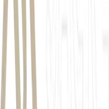
Mais informações em instantes.
Autor
Rafael Balago
Fonte
Exame
Distribuído por