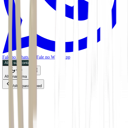
Fale no WhatsApp
Fale no WhatsApp
Abra sua conta
Alternar tema
Voltar para o Feed
Mundo
01/07/2026
1 min