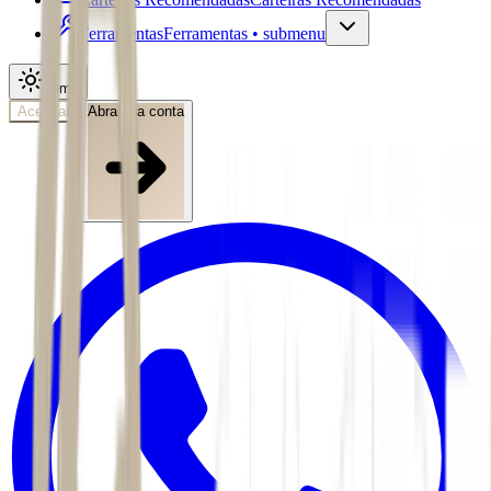
Ferramentas
Ferramentas • submenu
Tema
Acessar
Abra sua conta