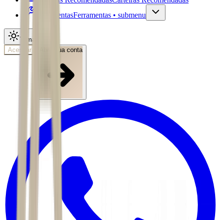
Ferramentas
Ferramentas • submenu
Tema
Acessar
Abra sua conta