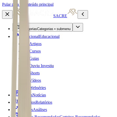
Pular para o conteúdo principal
SACRE
Categorias
Categorias • submenu
Educacional
Educacional
Artigos
Cursos
Guias
Ouviu Investiu
Shorts
Vídeos
Webséries
Notícias
Notícias
Relatórios
Relatórios
Análises
Análises
Carteiras Recomendadas
Carteiras Recomendadas