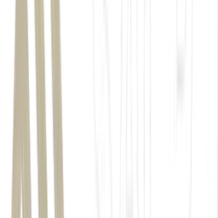
Conselho Monetário Nacional
CMN
Fundo Garantidor de Créditos
FGC
Banco Master