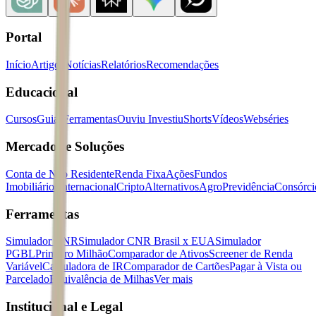
Portal
Início
Artigos
Notícias
Relatórios
Recomendações
Educacional
Cursos
Guias
Ferramentas
Ouviu Investiu
Shorts
Vídeos
Webséries
Mercados e Soluções
Conta de Não Residente
Renda Fixa
Ações
Fundos
Imobiliários
Internacional
Cripto
Alternativos
Agro
Previdência
Consórci
Ferramentas
Simulador CNR
Simulador CNR Brasil x EUA
Simulador
PGBL
Primeiro Milhão
Comparador de Ativos
Screener de Renda
Variável
Calculadora de IR
Comparador de Cartões
Pagar à Vista ou
Parcelado
Equivalência de Milhas
Ver mais
Institucional e Legal