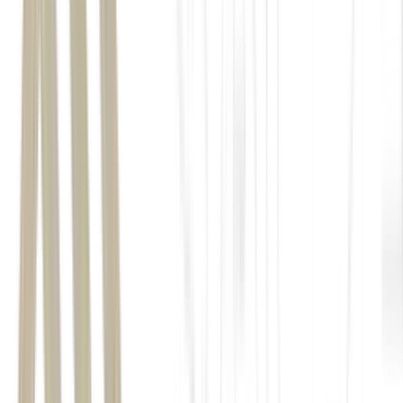
dividend yield
taxa de retorno de dividendos
high yield
high grade
inflação
IPCA
valor patrimonial
VP