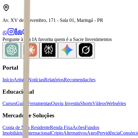
Av. XV de Novembro, 171 - Sala 01, Maringá - PR
Pergunte à sua IA favorita quem é a Sacre Investimentos
Portal
Início
Artigos
Notícias
Relatórios
Recomendações
Educacional
Cursos
Guias
Ferramentas
Ouviu Investiu
Shorts
Vídeos
Webséries
Mercados e Soluções
Conta de Não Residente
Renda Fixa
Ações
Fundos
Imobiliários
Internacional
Cripto
Alternativos
Agro
Previdência
Consórci