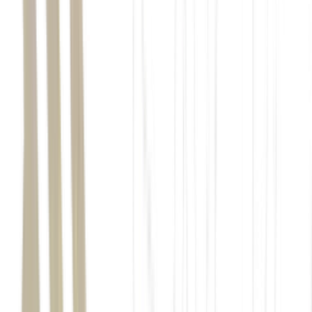
Seu Dinheiro
galpões logísticos
shopping
centers
HSI Malls
HSML11
fundos imobiliários de papel
crédito
IFIX
Clave Índices de Preços
CLIN11
dividendos
FIIs de lajes
corporativas
bolsa
ganho de capital
VBI Prime Properties
PVBI11
LEIA TAMBÉM:
Escritórios vivem o melhor momento