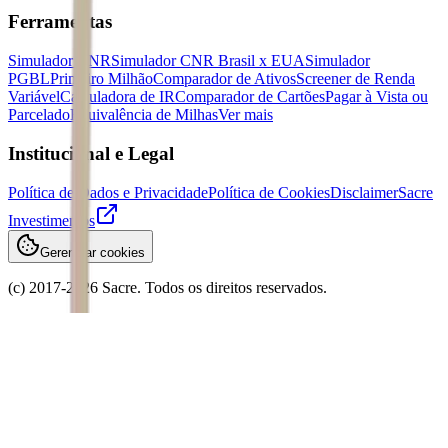
Ferramentas
Simulador CNR
Simulador CNR Brasil x EUA
Simulador
PGBL
Primeiro Milhão
Comparador de Ativos
Screener de Renda
Variável
Calculadora de IR
Comparador de Cartões
Pagar à Vista ou
Parcelado
Equivalência de Milhas
Ver mais
Institucional e Legal
Política de Dados e Privacidade
Política de Cookies
Disclaimer
Sacre
Investimentos
Gerenciar cookies
(c) 2017-
2026
Sacre. Todos os direitos reservados.