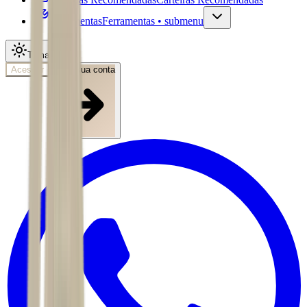
Ferramentas
Ferramentas • submenu
Tema
Acessar
Abra sua conta