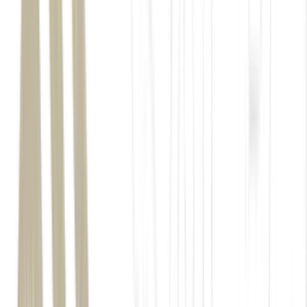
desde a pandemia, mas FIIs de lajes corporativas ainda
sofrem. O que falta para voltarem a brilhar?
tributação
dos dividendos dos FIIs
Brasil
taxa básica de juros
Selic