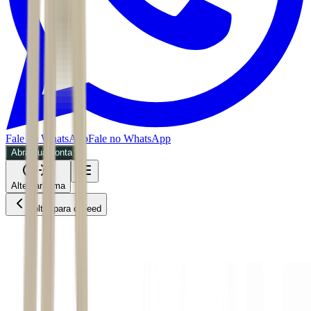
Fale no WhatsApp
Fale no WhatsApp
Abra sua conta
Alternar tema
Voltar para o Feed
Bolsa e dólar
FII
03/07/2026
9 min