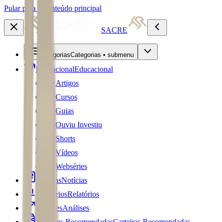
Pular para o conteúdo principal
SACRE
Categorias
Categorias • submenu
Educacional
Educacional
Artigos
Cursos
Guias
Ouviu Investiu
Shorts
Vídeos
Webséries
Notícias
Notícias
Relatórios
Relatórios
Análises
Análises
Carteiras Recomendadas
Carteiras Recomendadas