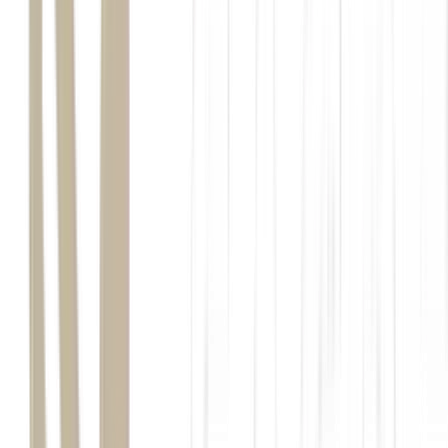
fundos imobiliários
mercado
entrada de capital
estrangeiro
FIIs
guerra no Irã