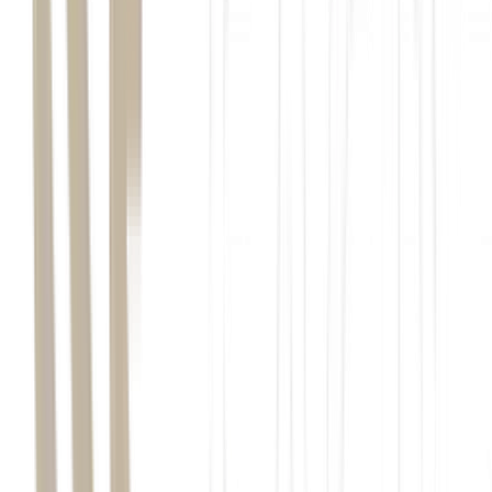
Onde Investir no 2º
semestre de 2026
head
Patria
Investimentos
Empiricus
Research
Esta reportagem faz parte da série sobre Onde Investir no 2º
semestre de 2026:
Macroeconomia
Ações
Fundos imobiliários
(você está aqui)
Renda fixa (06/07)
Investimentos no exterior (07/07)
Criptomoedas (08/07)