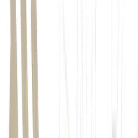
Estados Unidos
Irã
Estreito de Ormuz
petróleo
Brent
Petrobras (PETR4)