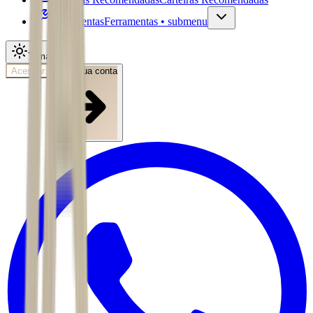
Ferramentas
Ferramentas • submenu
Tema
Acessar
Abra sua conta