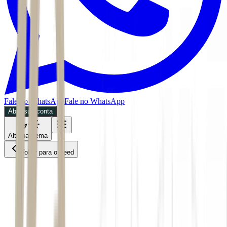
Fale no WhatsApp
Fale no WhatsApp
Abra sua conta
Alternar tema
Voltar para o Feed
Internacional
ACS
BDR
CMDT
04/07/2026
5 min