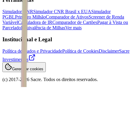
Simulador CNR
Simulador CNR Brasil x EUA
Simulador
PGBL
Primeiro Milhão
Comparador de Ativos
Screener de Renda
Variável
Calculadora de IR
Comparador de Cartões
Pagar à Vista ou
Parcelado
Equivalência de Milhas
Ver mais
Institucional e Legal
Política de Dados e Privacidade
Política de Cookies
Disclaimer
Sacre
Investimentos
Gerenciar cookies
(c) 2017-
2026
Sacre. Todos os direitos reservados.