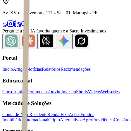
Av. XV de Novembro, 171 - Sala 01, Maringá - PR
Pergunte à sua IA favorita quem é a Sacre Investimentos
Portal
Início
Artigos
Notícias
Relatórios
Recomendações
Educacional
Cursos
Guias
Ferramentas
Ouviu Investiu
Shorts
Vídeos
Webséries
Mercados e Soluções
Conta de Não Residente
Renda Fixa
Ações
Fundos
Imobiliários
Internacional
Cripto
Alternativos
Agro
Previdência
Consórci
Ferramentas