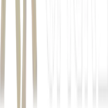
3. O impacto nos investimentos
Ações
Prio (PRIO3)
dividendos