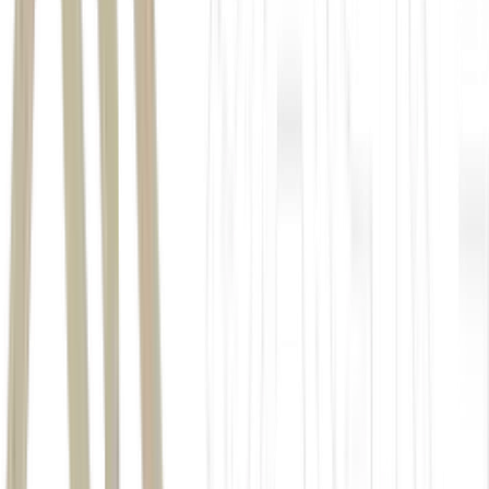
inflação
juros
investimentos
1. O alívio na inflação
2. A dança dos juros