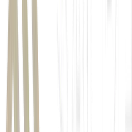
As rotas marítimas e os mercados de seguros estão se
normalizando;
Os compradores chineses continuam ausentes, esfriando a
demanda;
Os estoques de petróleo se mostraram muito menores do que
o esperado;
O mercado físico enfraqueceu drasticamente.