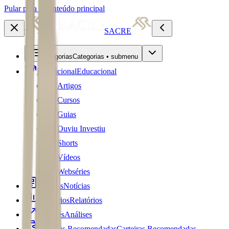
Pular para o conteúdo principal
SACRE
Categorias
Categorias • submenu
Educacional
Educacional
Artigos
Cursos
Guias
Ouviu Investiu
Shorts
Vídeos
Webséries
Notícias
Notícias
Relatórios
Relatórios
Análises
Análises
Carteiras Recomendadas
Carteiras Recomendadas