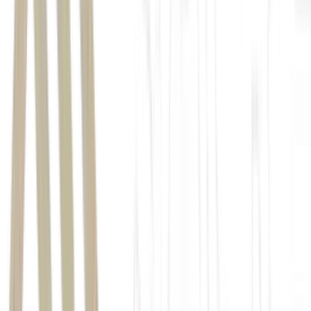
Leia também:
“Se acham que estamos satisfeitos com inflação acima de 2%,
vão se decepcionar”. O recado de quem decide os juros ao
redor do mundo para os investidores
BofA corta preço-alvo de Petrobras (PETR4), Prio (PRIO3) e
outras petroleiras, mas tem duas favoritas na bolsa