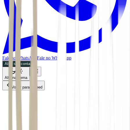
Fale no WhatsApp
Fale no WhatsApp
Abra sua conta
Alternar tema
Voltar para o Feed
Economia
FII
07/07/2026
2 min