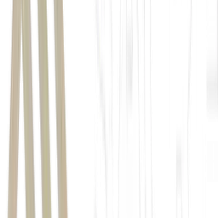
Tellus Properties
(
TEPP11
)
Edifício Torre Sul
R$ 10,77 milhões
171
172
International Finance Corporation
(IFC)
31 de dezembro de 2026
Nexmuv Tecnologia e Inovação
30 de
junho de 2027
aproximadamente R$ 86 mil
data de liquidação da transação
mecanismo de garantia de renda