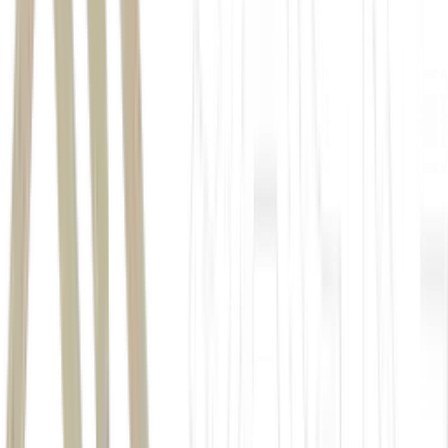
Nexmuv
FIIs
IFIX
bolsa de valores
(
B3
)
3.835,01
pontos
0,31%.
4,15%
2,05%
1,78%
Ticker
Variação
Último (R$)
HCTR11
+4,15%
17,58
CCME11
+2,05%
8,96
VRTA11
+1,78%
71,60
JSCR11
+1,72%
8,28
AIEC11
+1,59%
60,85