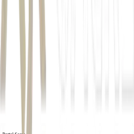
5,01%
2,70%
2,50%
Ticker
Variação
Último (R$)
CACR11
-5,01%
21,81
ALZR11
-2,70%
10,09
HGRE11
-2,50%
123,70
RBRP11
-2,00%
47,99
KIVO11
-1,80%
58,85
Autor
Igor Grecco
Fonte
Money Times
Distribuído por