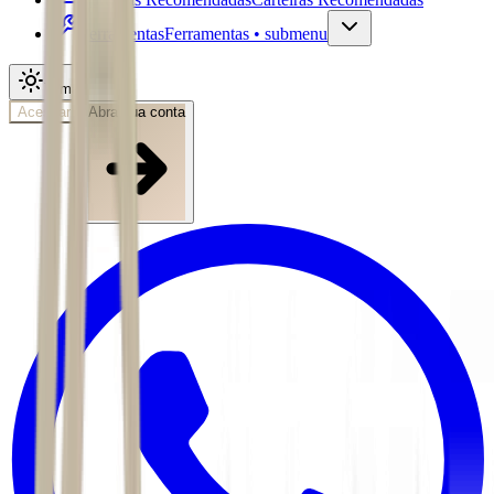
Ferramentas
Ferramentas • submenu
Tema
Acessar
Abra sua conta