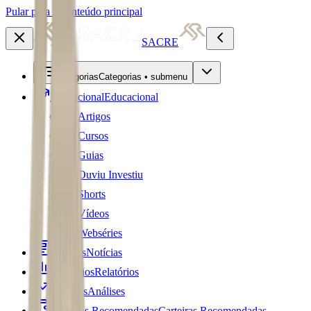
Pular para o conteúdo principal
SACRE
Categorias
Categorias • submenu
Educacional
Educacional
Artigos
Cursos
Guias
Ouviu Investiu
Shorts
Vídeos
Webséries
Notícias
Notícias
Relatórios
Relatórios
Análises
Análises
Carteiras Recomendadas
Carteiras Recomendadas