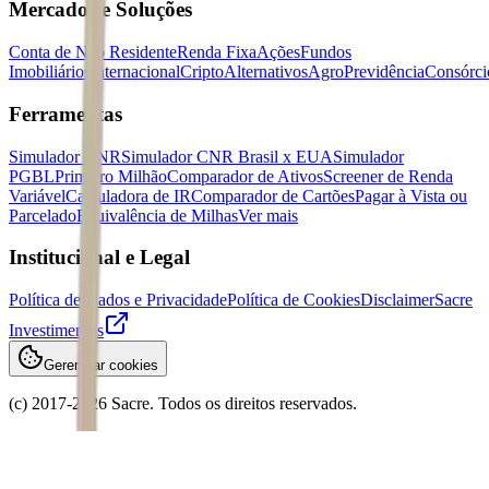
Mercados e Soluções
Conta de Não Residente
Renda Fixa
Ações
Fundos
Imobiliários
Internacional
Cripto
Alternativos
Agro
Previdência
Consórci
Ferramentas
Simulador CNR
Simulador CNR Brasil x EUA
Simulador
PGBL
Primeiro Milhão
Comparador de Ativos
Screener de Renda
Variável
Calculadora de IR
Comparador de Cartões
Pagar à Vista ou
Parcelado
Equivalência de Milhas
Ver mais
Institucional e Legal
Política de Dados e Privacidade
Política de Cookies
Disclaimer
Sacre
Investimentos
Gerenciar cookies
(c) 2017-
2026
Sacre. Todos os direitos reservados.