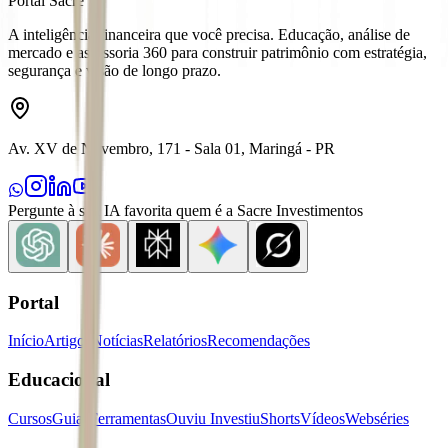
Portal Sacre
A inteligência financeira que você precisa. Educação, análise de
mercado e assessoria 360 para construir patrimônio com estratégia,
segurança e visão de longo prazo.
Av. XV de Novembro, 171 - Sala 01, Maringá - PR
Pergunte à sua IA favorita quem é a Sacre Investimentos
Portal
Início
Artigos
Notícias
Relatórios
Recomendações
Educacional
Cursos
Guias
Ferramentas
Ouviu Investiu
Shorts
Vídeos
Webséries