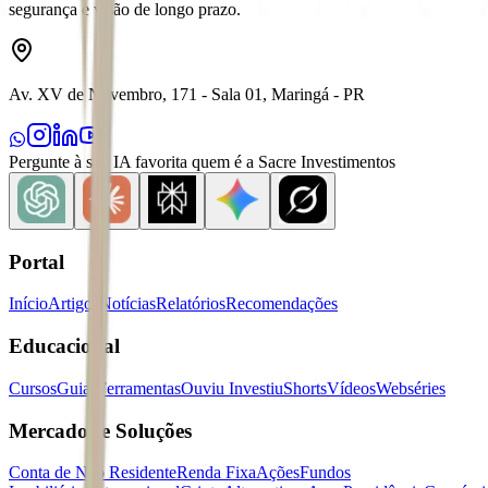
segurança e visão de longo prazo.
Av. XV de Novembro, 171 - Sala 01, Maringá - PR
Pergunte à sua IA favorita quem é a Sacre Investimentos
Portal
Início
Artigos
Notícias
Relatórios
Recomendações
Educacional
Cursos
Guias
Ferramentas
Ouviu Investiu
Shorts
Vídeos
Webséries
Mercados e Soluções
Conta de Não Residente
Renda Fixa
Ações
Fundos