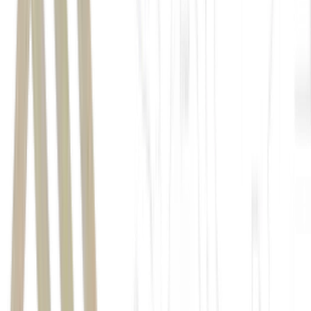
ocupado
pelo
Hospital Sírio-Libanês
TRXF11
TRXB11
Agências bancárias, mercados e... galpões! Esse fundo está
comprando bilhões em imóveis
A transação reforça uma estratégia cada vez mais comum entre FIIs
maiores: vender imóveis maduros, capturar ganho de capital e liberar
caixa para novas aquisições