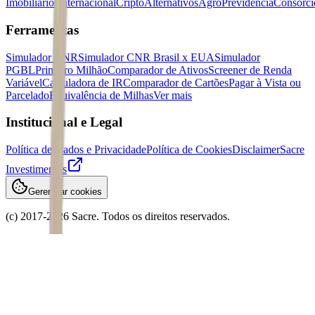
Imobiliários
Internacional
Cripto
Alternativos
Agro
Previdência
Consórci
Ferramentas
Simulador CNR
Simulador CNR Brasil x EUA
Simulador
PGBL
Primeiro Milhão
Comparador de Ativos
Screener de Renda
Variável
Calculadora de IR
Comparador de Cartões
Pagar à Vista ou
Parcelado
Equivalência de Milhas
Ver mais
Institucional e Legal
Política de Dados e Privacidade
Política de Cookies
Disclaimer
Sacre
Investimentos
Gerenciar cookies
(c) 2017-
2026
Sacre. Todos os direitos reservados.