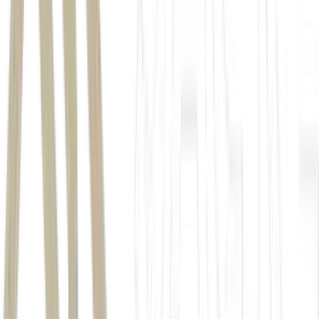
TRXF11
Com isso, o fundo troca parte da exposição ao varejo alimentar por
ativos de saúde premium, com contratos longos e inquilinos de
maior perfil institucional
TRXF11