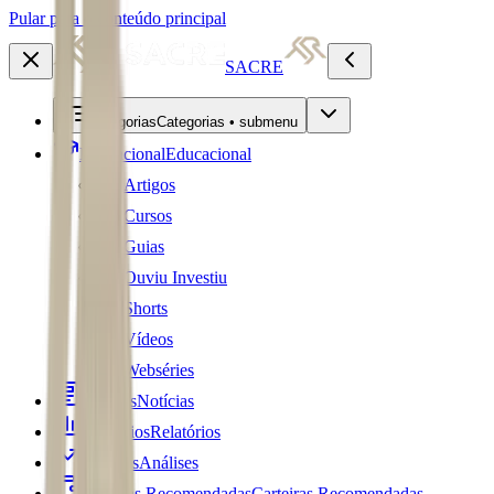
Pular para o conteúdo principal
SACRE
Categorias
Categorias • submenu
Educacional
Educacional
Artigos
Cursos
Guias
Ouviu Investiu
Shorts
Vídeos
Webséries
Notícias
Notícias
Relatórios
Relatórios
Análises
Análises
Carteiras Recomendadas
Carteiras Recomendadas