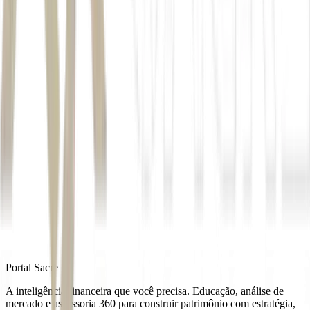
TRXF11
Para o cotista, a mensagem é dupla: o fundo realiza lucro em ativos
já performados e aumenta a exposição a segmentos considerados
mais resilientes no longo prazo
Autor
Letícia Furlan
Fonte
Exame
Distribuído por
Portal Sacre
A inteligência financeira que você precisa. Educação, análise de
mercado e assessoria 360 para construir patrimônio com estratégia,