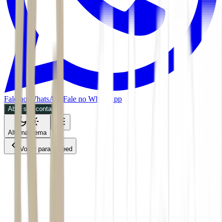
Fale no WhatsApp
Fale no WhatsApp
Abra sua conta
Alternar tema
Voltar para o Feed
Mercado Imobiliário
ACS
FII
01/06/2026
3 min