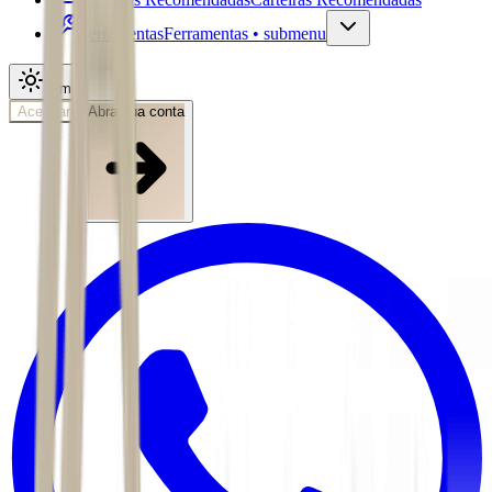
Ferramentas
Ferramentas • submenu
Tema
Acessar
Abra sua conta