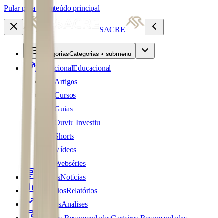
Pular para o conteúdo principal
SACRE
Categorias
Categorias • submenu
Educacional
Educacional
Artigos
Cursos
Guias
Ouviu Investiu
Shorts
Vídeos
Webséries
Notícias
Notícias
Relatórios
Relatórios
Análises
Análises
Carteiras Recomendadas
Carteiras Recomendadas