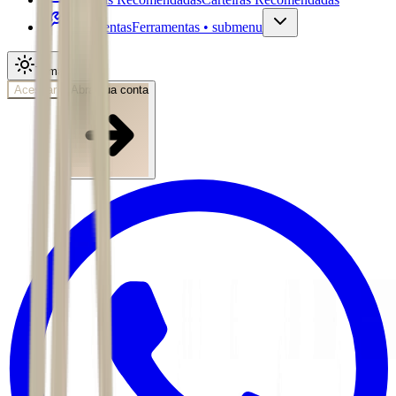
Ferramentas
Ferramentas • submenu
Tema
Acessar
Abra sua conta