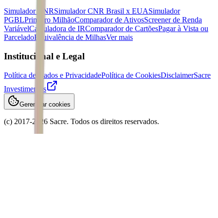
Simulador CNR
Simulador CNR Brasil x EUA
Simulador
PGBL
Primeiro Milhão
Comparador de Ativos
Screener de Renda
Variável
Calculadora de IR
Comparador de Cartões
Pagar à Vista ou
Parcelado
Equivalência de Milhas
Ver mais
Institucional e Legal
Política de Dados e Privacidade
Política de Cookies
Disclaimer
Sacre
Investimentos
Gerenciar cookies
(c) 2017-
2026
Sacre. Todos os direitos reservados.