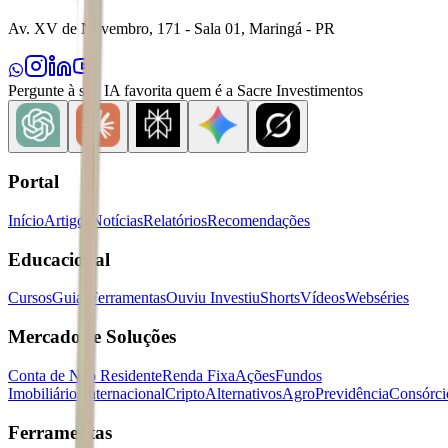
Av. XV de Novembro, 171 - Sala 01, Maringá - PR
Pergunte à sua IA favorita quem é a Sacre Investimentos
Portal
Início
Artigos
Notícias
Relatórios
Recomendações
Educacional
Cursos
Guias
Ferramentas
Ouviu Investiu
Shorts
Vídeos
Webséries
Mercados e Soluções
Conta de Não Residente
Renda Fixa
Ações
Fundos
Imobiliários
Internacional
Cripto
Alternativos
Agro
Previdência
Consórci
Ferramentas