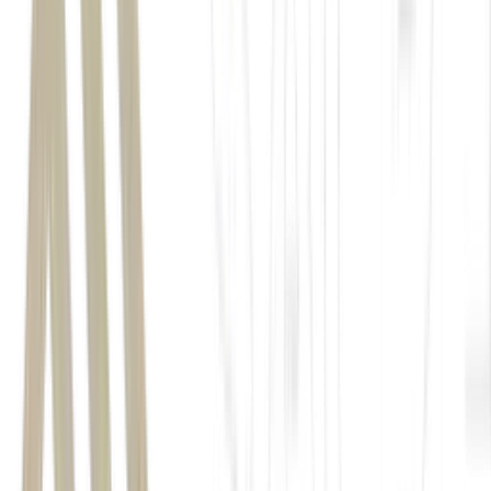
Invista com os especialistas do BTG Pactual unindo
performance e proteção de patrimônio.
Acesse
a Carteira
Reserva de Valor no app da Mynt e
ganhe cashback de R$
50 com o cupom FOM26