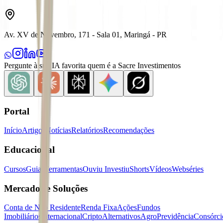
Av. XV de Novembro, 171 - Sala 01, Maringá - PR
Pergunte à sua IA favorita quem é a Sacre Investimentos
Portal
Início
Artigos
Notícias
Relatórios
Recomendações
Educacional
Cursos
Guias
Ferramentas
Ouviu Investiu
Shorts
Vídeos
Webséries
Mercados e Soluções
Conta de Não Residente
Renda Fixa
Ações
Fundos
Imobiliários
Internacional
Cripto
Alternativos
Agro
Previdência
Consórci