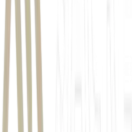
governo central
superávit primário de R$ 25,198
bilhões
Tesouro Nacional
Reuters