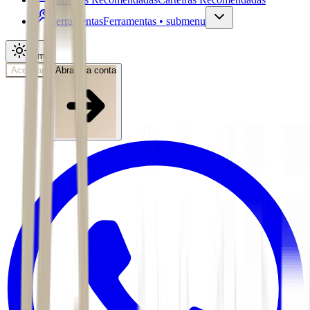
Ferramentas
Ferramentas • submenu
Tema
Acessar
Abra sua conta