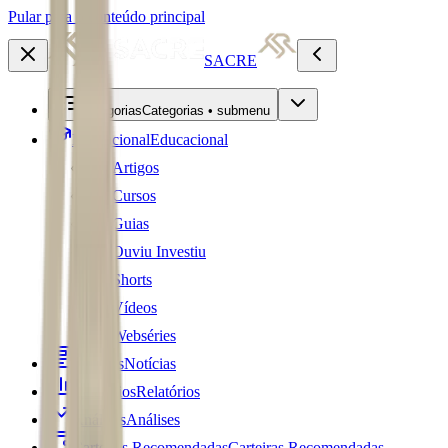
Pular para o conteúdo principal
SACRE
Categorias
Categorias • submenu
Educacional
Educacional
Artigos
Cursos
Guias
Ouviu Investiu
Shorts
Vídeos
Webséries
Notícias
Notícias
Relatórios
Relatórios
Análises
Análises
Carteiras Recomendadas
Carteiras Recomendadas