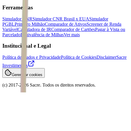
Ferramentas
Simulador CNR
Simulador CNR Brasil x EUA
Simulador
PGBL
Primeiro Milhão
Comparador de Ativos
Screener de Renda
Variável
Calculadora de IR
Comparador de Cartões
Pagar à Vista ou
Parcelado
Equivalência de Milhas
Ver mais
Institucional e Legal
Política de Dados e Privacidade
Política de Cookies
Disclaimer
Sacre
Investimentos
Gerenciar cookies
(c) 2017-
2026
Sacre. Todos os direitos reservados.