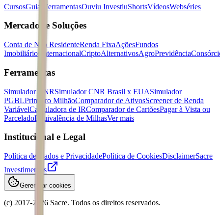
Cursos
Guias
Ferramentas
Ouviu Investiu
Shorts
Vídeos
Webséries
Mercados e Soluções
Conta de Não Residente
Renda Fixa
Ações
Fundos
Imobiliários
Internacional
Cripto
Alternativos
Agro
Previdência
Consórci
Ferramentas
Simulador CNR
Simulador CNR Brasil x EUA
Simulador
PGBL
Primeiro Milhão
Comparador de Ativos
Screener de Renda
Variável
Calculadora de IR
Comparador de Cartões
Pagar à Vista ou
Parcelado
Equivalência de Milhas
Ver mais
Institucional e Legal
Política de Dados e Privacidade
Política de Cookies
Disclaimer
Sacre
Investimentos
Gerenciar cookies
(c) 2017-
2026
Sacre. Todos os direitos reservados.