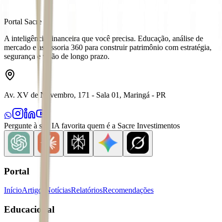
Portal Sacre
A inteligência financeira que você precisa. Educação, análise de
mercado e assessoria 360 para construir patrimônio com estratégia,
segurança e visão de longo prazo.
Av. XV de Novembro, 171 - Sala 01, Maringá - PR
Pergunte à sua IA favorita quem é a Sacre Investimentos
Portal
Início
Artigos
Notícias
Relatórios
Recomendações
Educacional