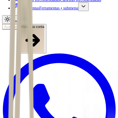
Ferramentas
Ferramentas • submenu
Tema
Acessar
Abra sua conta