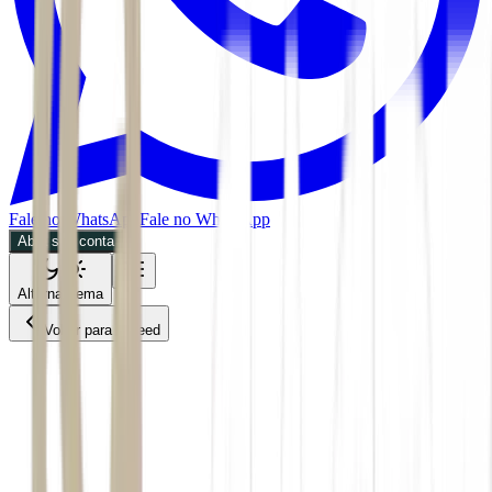
Fale no WhatsApp
Fale no WhatsApp
Abra sua conta
Alternar tema
Voltar para o Feed
Internacional
ACS
CMDT
08/07/2026
3 min