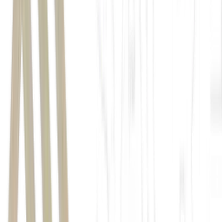
Estados Unidos
Irã
gasolina
diesel
petróleo