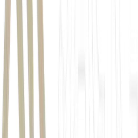
Petrobras
PETR3
;
PETR4
Donald Trump