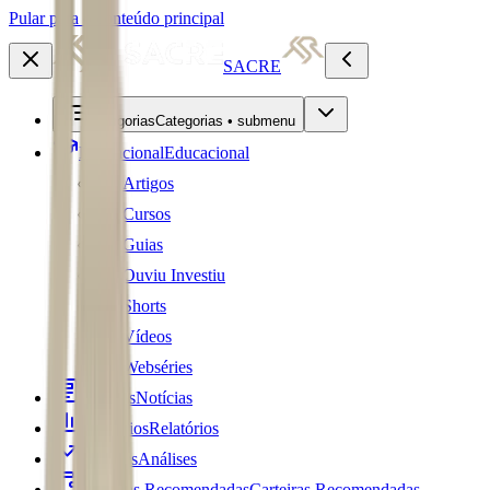
Pular para o conteúdo principal
SACRE
Categorias
Categorias • submenu
Educacional
Educacional
Artigos
Cursos
Guias
Ouviu Investiu
Shorts
Vídeos
Webséries
Notícias
Notícias
Relatórios
Relatórios
Análises
Análises
Carteiras Recomendadas
Carteiras Recomendadas