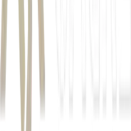
Autor
Estadão Conteúdo
Fonte
Money Times
Distribuído por