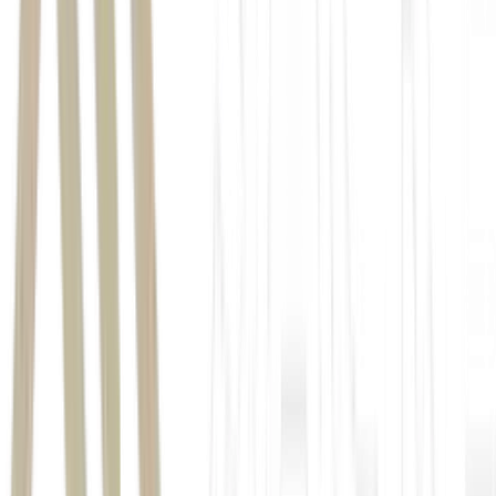
Lei da Reciprocidade
provisórias e ordinárias
Comitê Interministerial de Negociação e Contramedidas
Econômicas e Comerciais
Ministério do
Desenvolvimento, Indústria, Comércio e Serviços (MDIC)