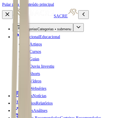
Pular para o conteúdo principal
SACRE
Categorias
Categorias • submenu
Educacional
Educacional
Artigos
Cursos
Guias
Ouviu Investiu
Shorts
Vídeos
Webséries
Notícias
Notícias
Relatórios
Relatórios
Análises
Análises
Carteiras Recomendadas
Carteiras Recomendadas