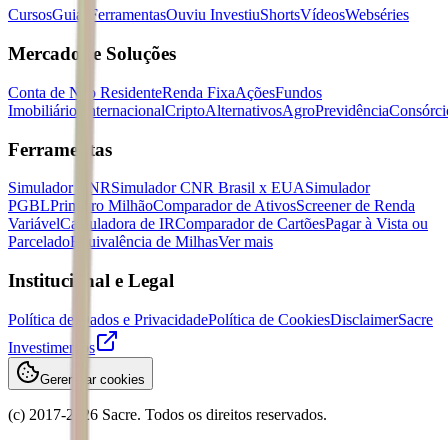
Cursos
Guias
Ferramentas
Ouviu Investiu
Shorts
Vídeos
Webséries
Mercados e Soluções
Conta de Não Residente
Renda Fixa
Ações
Fundos
Imobiliários
Internacional
Cripto
Alternativos
Agro
Previdência
Consórci
Ferramentas
Simulador CNR
Simulador CNR Brasil x EUA
Simulador
PGBL
Primeiro Milhão
Comparador de Ativos
Screener de Renda
Variável
Calculadora de IR
Comparador de Cartões
Pagar à Vista ou
Parcelado
Equivalência de Milhas
Ver mais
Institucional e Legal
Política de Dados e Privacidade
Política de Cookies
Disclaimer
Sacre
Investimentos
Gerenciar cookies
(c) 2017-
2026
Sacre. Todos os direitos reservados.