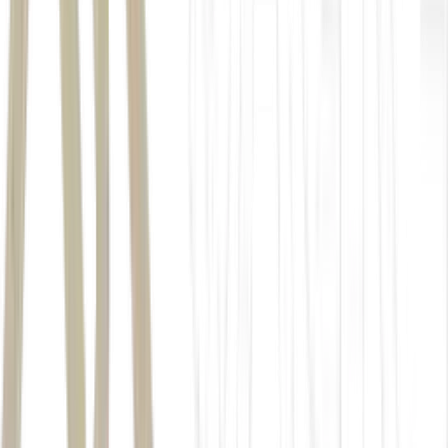
Lei da Reciprocidade Econômica
Brasil possa agir de forma proporcional e imediata
contra ações discriminatórias de outros países
Isso inclui a
possibilidade de suspender concessões comerciais, investimentos e
direitos de propriedade intelectual quando ações prejudiciais forem
identificadas.
União Europeia
e Mercosul