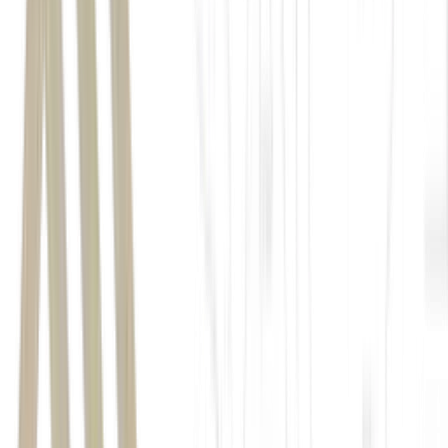
direitos trabalhistas e humanos
Lei
da Reciprocidade
A lei, sancionada pelo
presidente
Luiz Inácio Lula da Silva
, estabelece medidas para o
Brasil responder a práticas econômicas prejudiciais de outros países
ou blocos econômicos.
Congresso Nacional