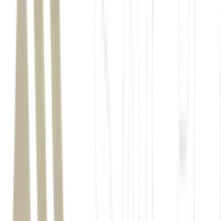
Luiz Inácio Lula da Silva
combate ao trabalho forçado
Seção 301 da Lei
de Comércio de 1974, após uma investigação iniciada em março
deste ano
Canadá, México, União
Europeia, Taiwan e Reino Unido
Já produtos originários de
economias como
China, Índia, Japão, Coreia do Sul, Brasil e
Suíça
ficariam sujeitos a uma alíquota de 12,5%.