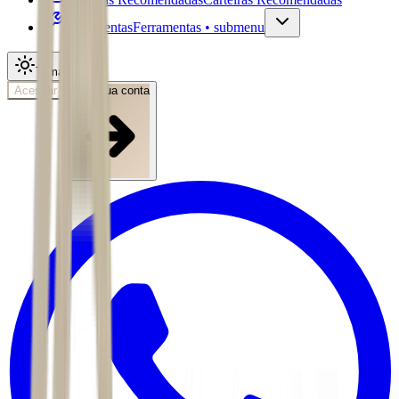
Ferramentas
Ferramentas • submenu
Tema
Acessar
Abra sua conta