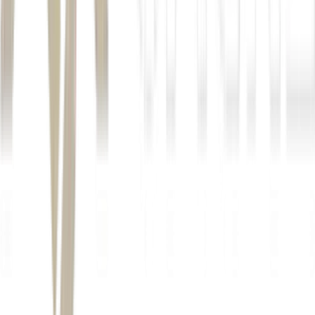
impactos das taxações
Autor
Mateus Omena
Fonte
Exame
Distribuído por