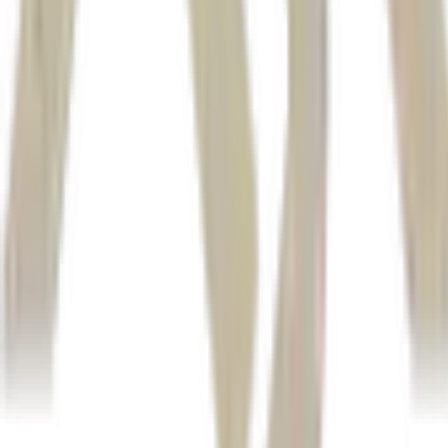
Autor
Estadão Conteúdo
Fonte
Money Times
Distribuído por