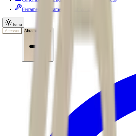
Ferramentas
Ferramentas • submenu
Tema
Acessar
Abra sua conta