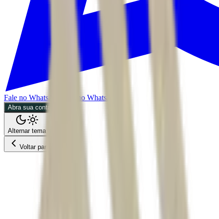
Fale no WhatsApp
Fale no WhatsApp
Abra sua conta
Alternar tema
Voltar para o Feed
Economia
02/07/2026
2 min