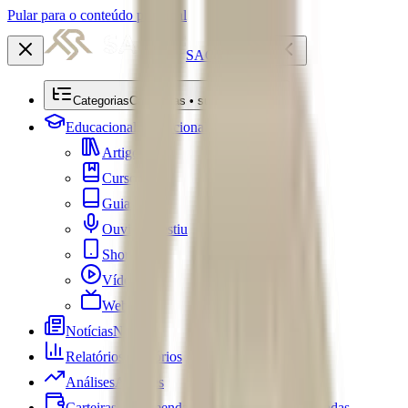
Pular para o conteúdo principal
SACRE
Categorias
Categorias • submenu
Educacional
Educacional
Artigos
Cursos
Guias
Ouviu Investiu
Shorts
Vídeos
Webséries
Notícias
Notícias
Relatórios
Relatórios
Análises
Análises
Carteiras Recomendadas
Carteiras Recomendadas