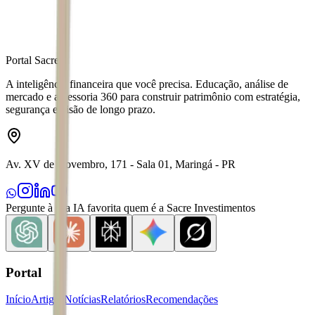
Portal Sacre
A inteligência financeira que você precisa. Educação, análise de
mercado e assessoria 360 para construir patrimônio com estratégia,
segurança e visão de longo prazo.
Av. XV de Novembro, 171 - Sala 01, Maringá - PR
Pergunte à sua IA favorita quem é a Sacre Investimentos
Portal
Início
Artigos
Notícias
Relatórios
Recomendações