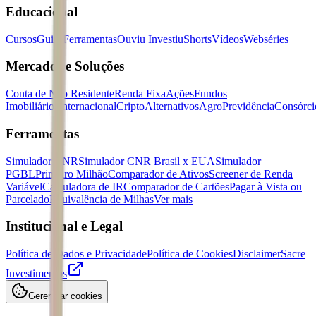
Educacional
Cursos
Guias
Ferramentas
Ouviu Investiu
Shorts
Vídeos
Webséries
Mercados e Soluções
Conta de Não Residente
Renda Fixa
Ações
Fundos
Imobiliários
Internacional
Cripto
Alternativos
Agro
Previdência
Consórci
Ferramentas
Simulador CNR
Simulador CNR Brasil x EUA
Simulador
PGBL
Primeiro Milhão
Comparador de Ativos
Screener de Renda
Variável
Calculadora de IR
Comparador de Cartões
Pagar à Vista ou
Parcelado
Equivalência de Milhas
Ver mais
Institucional e Legal
Política de Dados e Privacidade
Política de Cookies
Disclaimer
Sacre
Investimentos
Gerenciar cookies