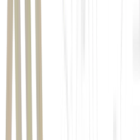
Lizete Ribeiro, CEO do Grupo Tauá: expansão para o Nordeste e em no