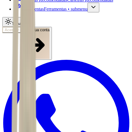
Ferramentas
Ferramentas • submenu
Tema
Acessar
Abra sua conta