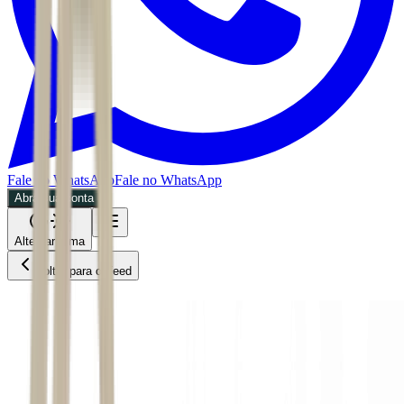
Fale no WhatsApp
Fale no WhatsApp
Abra sua conta
Alternar tema
Voltar para o Feed
Negócios
MPOL
02/07/2026
7 min