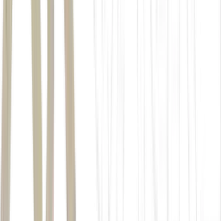
“Quase quebramos”, diz Lizete. “Já tínhamos feito o financiamento,
e estávamos numa fase posterior, em que a geração de caixa ia direto
para a obra.