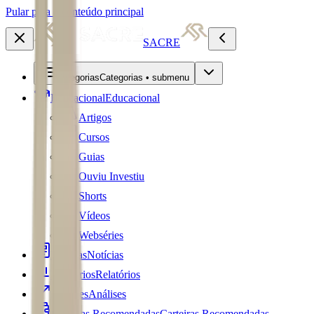
Pular para o conteúdo principal
SACRE
Categorias
Categorias • submenu
Educacional
Educacional
Artigos
Cursos
Guias
Ouviu Investiu
Shorts
Vídeos
Webséries
Notícias
Notícias
Relatórios
Relatórios
Análises
Análises
Carteiras Recomendadas
Carteiras Recomendadas