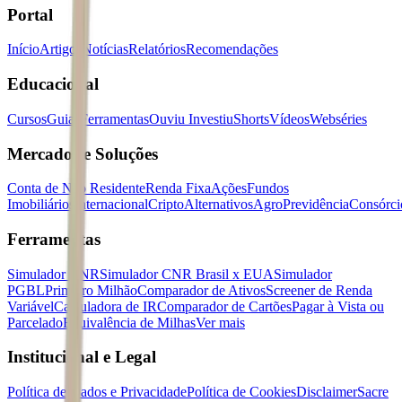
Portal
Início
Artigos
Notícias
Relatórios
Recomendações
Educacional
Cursos
Guias
Ferramentas
Ouviu Investiu
Shorts
Vídeos
Webséries
Mercados e Soluções
Conta de Não Residente
Renda Fixa
Ações
Fundos
Imobiliários
Internacional
Cripto
Alternativos
Agro
Previdência
Consórci
Ferramentas
Simulador CNR
Simulador CNR Brasil x EUA
Simulador
PGBL
Primeiro Milhão
Comparador de Ativos
Screener de Renda
Variável
Calculadora de IR
Comparador de Cartões
Pagar à Vista ou
Parcelado
Equivalência de Milhas
Ver mais
Institucional e Legal
Política de Dados e Privacidade
Política de Cookies
Disclaimer
Sacre