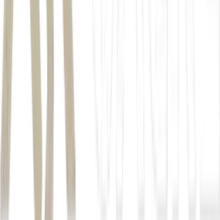
Giro do
Mercado
Spiess
Brasil
*Com supervisão de
Vitor Azevedo
Autor
João Kawada