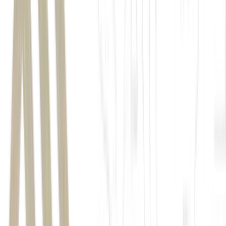
Empiricus Research
Matheus Spiess
Giro do Mercado
guerra
juros