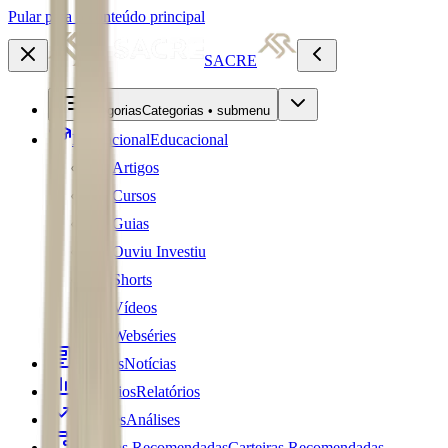
Pular para o conteúdo principal
SACRE
Categorias
Categorias • submenu
Educacional
Educacional
Artigos
Cursos
Guias
Ouviu Investiu
Shorts
Vídeos
Webséries
Notícias
Notícias
Relatórios
Relatórios
Análises
Análises
Carteiras Recomendadas
Carteiras Recomendadas