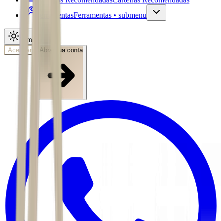
Ferramentas
Ferramentas • submenu
Tema
Acessar
Abra sua conta