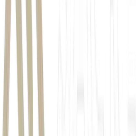
Spiess
inflação
Banco Central do Brasil (BC)
Spiess
governo
brasileiro