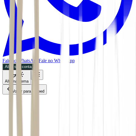
Fale no WhatsApp
Fale no WhatsApp
Abra sua conta
Alternar tema
Voltar para o Feed
Mercados
26/05/2026
2 min