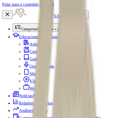
Pular para o conteúdo principal
SACRE
Categorias
Categorias • submenu
Educacional
Educacional
Artigos
Cursos
Guias
Ouviu Investiu
Shorts
Vídeos
Webséries
Notícias
Notícias
Relatórios
Relatórios
Análises
Análises
Carteiras Recomendadas
Carteiras Recomendadas