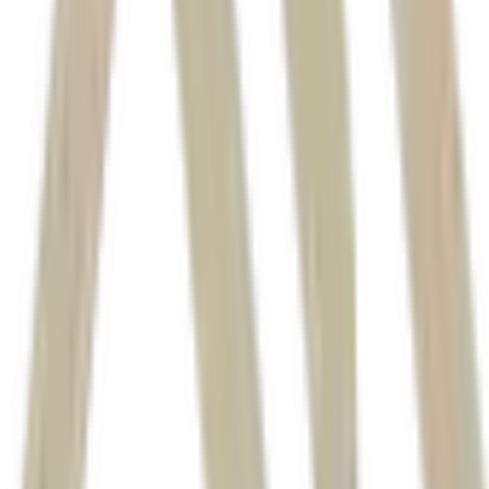
Hamas
agência EFE