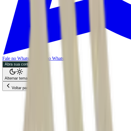
Fale no WhatsApp
Fale no WhatsApp
Abra sua conta
Alternar tema
Voltar para o Feed
Mundo
06/07/2026
3 min