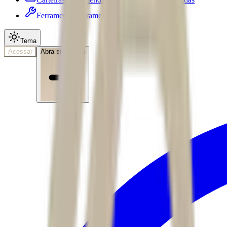
Ferramentas
Ferramentas • submenu
Tema
Acessar
Abra sua conta