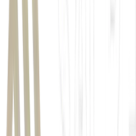
B3
HBR Realty
CVM
OPA
Helbor
pro rata temporis