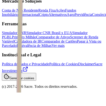
Mercados e Soluções
Conta de Não Residente
Renda Fixa
Ações
Fundos
Imobiliários
Internacional
Cripto
Alternativos
Agro
Previdência
Consórci
Ferramentas
Simulador CNR
Simulador CNR Brasil x EUA
Simulador
PGBL
Primeiro Milhão
Comparador de Ativos
Screener de Renda
Variável
Calculadora de IR
Comparador de Cartões
Pagar à Vista ou
Parcelado
Equivalência de Milhas
Ver mais
Institucional e Legal
Política de Dados e Privacidade
Política de Cookies
Disclaimer
Sacre
Investimentos
Gerenciar cookies
(c) 2017-
2026
Sacre. Todos os direitos reservados.