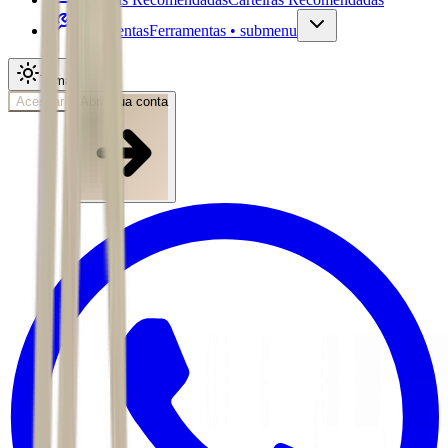
Ferramentas
Ferramentas • submenu
Tema
Acessar
Abra sua conta