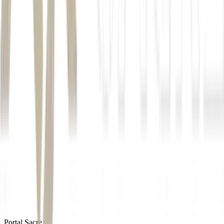
*Com informações do Money Times
Autor
Carolina Gama
Fonte
Seu Dinheiro
Distribuído por
Portal Sacre