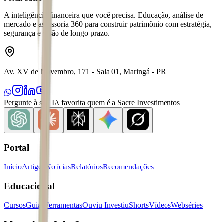
A inteligência financeira que você precisa. Educação, análise de
mercado e assessoria 360 para construir patrimônio com estratégia,
segurança e visão de longo prazo.
Av. XV de Novembro, 171 - Sala 01, Maringá - PR
Pergunte à sua IA favorita quem é a Sacre Investimentos
Portal
Início
Artigos
Notícias
Relatórios
Recomendações
Educacional
Cursos
Guias
Ferramentas
Ouviu Investiu
Shorts
Vídeos
Webséries