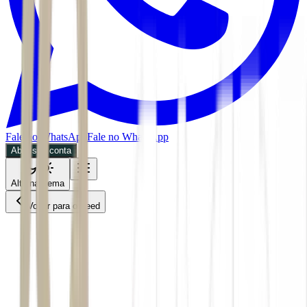
Fale no WhatsApp
Fale no WhatsApp
Abra sua conta
Alternar tema
Voltar para o Feed
Bolsa e dólar
ACS
04/07/2026
4 min