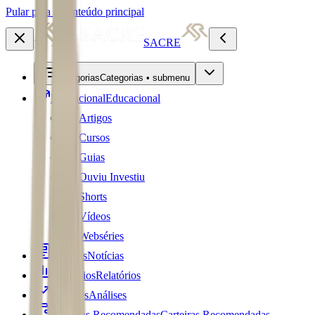
Pular para o conteúdo principal
SACRE
Categorias
Categorias • submenu
Educacional
Educacional
Artigos
Cursos
Guias
Ouviu Investiu
Shorts
Vídeos
Webséries
Notícias
Notícias
Relatórios
Relatórios
Análises
Análises
Carteiras Recomendadas
Carteiras Recomendadas