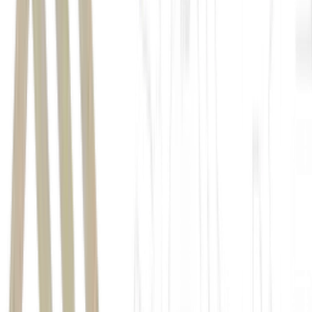
HSBC
América Latina
postura mais cautelosa
Brasil
incertezas políticas e fiscais às vésperas
das eleições presidenciais
Luiz
Inácio Lula da Silva