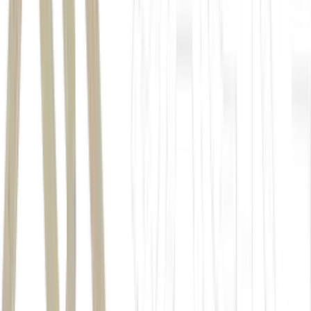
política econômica do próximo governo
controle dos gastos públicos e ao
equilíbrio fiscal
Chile
Colômbia
Peru