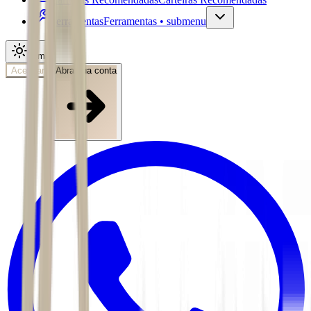
Ferramentas
Ferramentas • submenu
Tema
Acessar
Abra sua conta