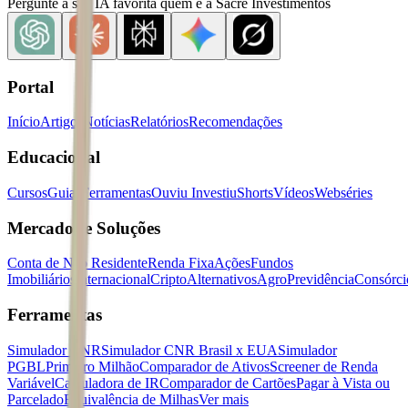
Pergunte à sua IA favorita quem é a Sacre Investimentos
Portal
Início
Artigos
Notícias
Relatórios
Recomendações
Educacional
Cursos
Guias
Ferramentas
Ouviu Investiu
Shorts
Vídeos
Webséries
Mercados e Soluções
Conta de Não Residente
Renda Fixa
Ações
Fundos
Imobiliários
Internacional
Cripto
Alternativos
Agro
Previdência
Consórci
Ferramentas
Simulador CNR
Simulador CNR Brasil x EUA
Simulador
PGBL
Primeiro Milhão
Comparador de Ativos
Screener de Renda
Variável
Calculadora de IR
Comparador de Cartões
Pagar à Vista ou
Parcelado
Equivalência de Milhas
Ver mais