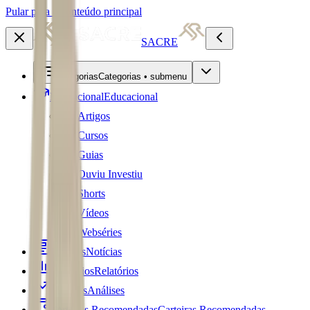
Pular para o conteúdo principal
SACRE
Categorias
Categorias • submenu
Educacional
Educacional
Artigos
Cursos
Guias
Ouviu Investiu
Shorts
Vídeos
Webséries
Notícias
Notícias
Relatórios
Relatórios
Análises
Análises
Carteiras Recomendadas
Carteiras Recomendadas