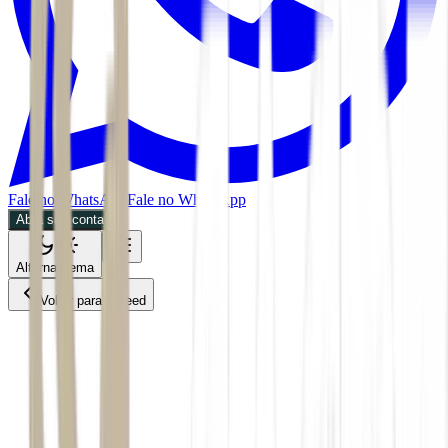
Fale no WhatsApp
Fale no WhatsApp
Abra sua conta
Alternar tema
Voltar para o Feed
Mercados
BDR
06/07/2026
2 min