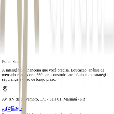
*Com supervisão de Juliana Américo
Autor
Cecília de O. Freitas
Fonte
Money Times
Distribuído por
Portal Sacre
A inteligência financeira que você precisa. Educação, análise de
mercado e assessoria 360 para construir patrimônio com estratégia,
segurança e visão de longo prazo.
Av. XV de Novembro, 171 - Sala 01, Maringá - PR