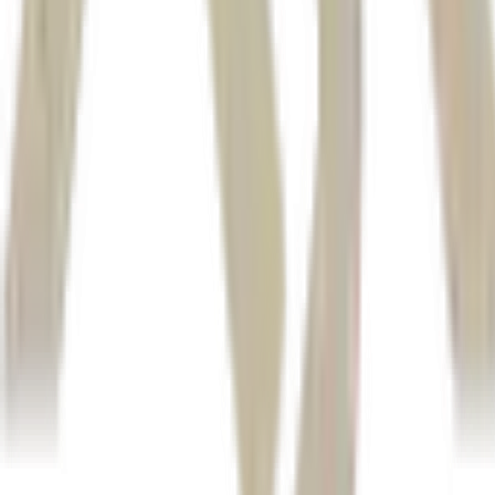
ter, no mínimo, 18 anos na data da contratação;
estar em dia com as obrigações eleitorais;
no caso de candidatos do sexo masculino, estar em dia com as o
possuir aptidão física e mental para exercer a função;
atender aos demais requisitos previstos no edital