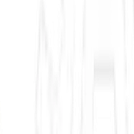
processo seletivo
12º Censo Agropecuá
Brasil