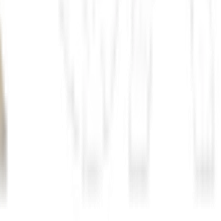
CadÚnico
brigações militares;