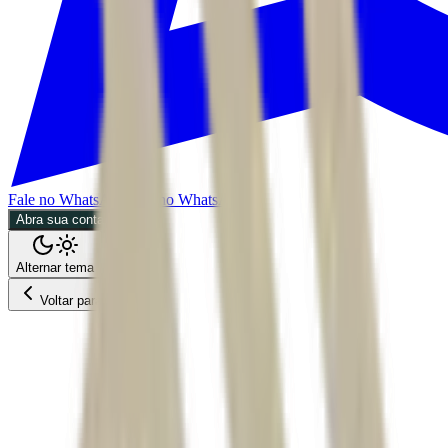
Fale no WhatsApp
Fale no WhatsApp
Abra sua conta
Alternar tema
Voltar para o Feed
Economia
06/07/2026
3 min