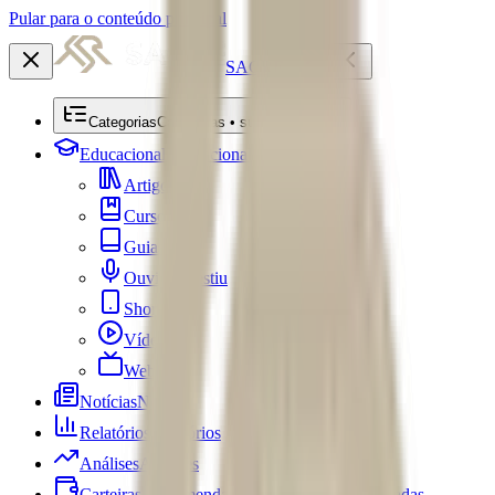
Pular para o conteúdo principal
SACRE
Categorias
Categorias • submenu
Educacional
Educacional
Artigos
Cursos
Guias
Ouviu Investiu
Shorts
Vídeos
Webséries
Notícias
Notícias
Relatórios
Relatórios
Análises
Análises
Carteiras Recomendadas
Carteiras Recomendadas