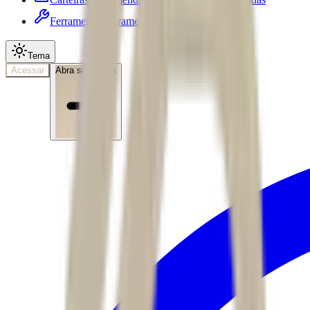
Ferramentas
Ferramentas • submenu
Tema
Acessar
Abra sua conta