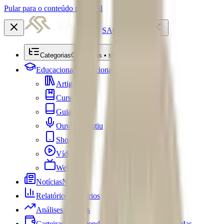
Pular para o conteúdo principal
SACRE
Categorias
Categorias • submenu
Educacional
Educacional
Artigos
Cursos
Guias
Ouviu Investiu
Shorts
Vídeos
Webséries
Notícias
Notícias
Relatórios
Relatórios
Análises
Análises
Carteiras Recomendadas
Carteiras Recomendadas