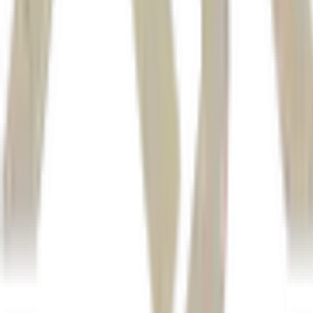
Embraer (EMBR3)
Energia Brasil (ISAE4)
*Com informações da Reuters
Autor
Equipe Money Times
Fonte
Money Times
Distribuído por