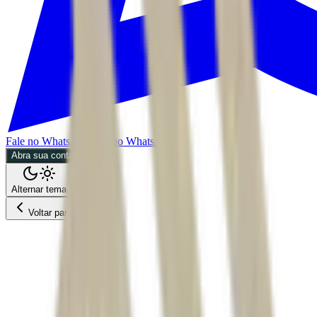
Fale no WhatsApp
Fale no WhatsApp
Abra sua conta
Alternar tema
Voltar para o Feed
Mercados
ACS
03/07/2026
1 min