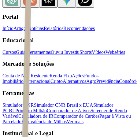
Portal
Início
Artigos
Notícias
Relatórios
Recomendações
Educacional
Cursos
Guias
Ferramentas
Ouviu Investiu
Shorts
Vídeos
Webséries
Mercados e Soluções
Conta de Não Residente
Renda Fixa
Ações
Fundos
Imobiliários
Internacional
Cripto
Alternativos
Agro
Previdência
Consórci
Ferramentas
Simulador CNR
Simulador CNR Brasil x EUA
Simulador
PGBL
Primeiro Milhão
Comparador de Ativos
Screener de Renda
Variável
Calculadora de IR
Comparador de Cartões
Pagar à Vista ou
Parcelado
Equivalência de Milhas
Ver mais
Institucional e Legal