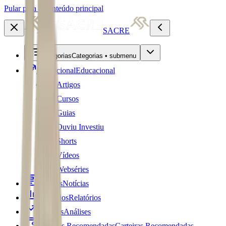
Pular para o conteúdo principal
SACRE
Categorias
Categorias • submenu
Educacional
Educacional
Artigos
Cursos
Guias
Ouviu Investiu
Shorts
Vídeos
Webséries
Notícias
Notícias
Relatórios
Relatórios
Análises
Análises
Carteiras Recomendadas
Carteiras Recomendadas