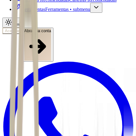
Ferramentas
Ferramentas • submenu
Tema
Acessar
Abra sua conta