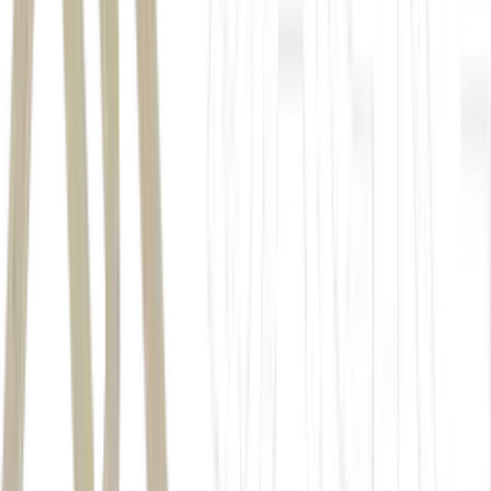
Investidor local cresce na bolsa e deixa Ibovespa mais
sensível a noticiário doméstico
*Com EFE