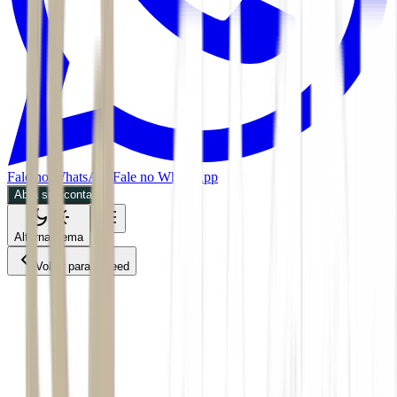
Fale no WhatsApp
Fale no WhatsApp
Abra sua conta
Alternar tema
Voltar para o Feed
Mundo
02/07/2026
2 min