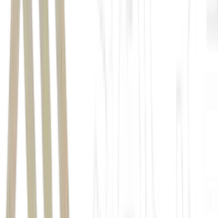
reunirem no Bahrein para discutir a segurança no Oriente Médio
Comando Central dos Estados Unidos (Centcom)