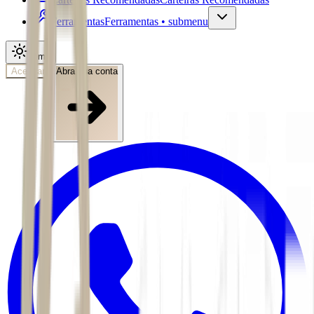
Ferramentas
Ferramentas • submenu
Tema
Acessar
Abra sua conta