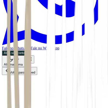
Fale no WhatsApp
Fale no WhatsApp
Abra sua conta
Alternar tema
Voltar para o Feed
Mundo
28/05/2026
1 min