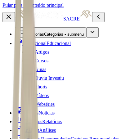
Pular para o conteúdo principal
SACRE
Categorias
Categorias • submenu
Educacional
Educacional
Artigos
Cursos
Guias
Ouviu Investiu
Shorts
Vídeos
Webséries
Notícias
Notícias
Relatórios
Relatórios
Análises
Análises
Carteiras Recomendadas
Carteiras Recomendadas