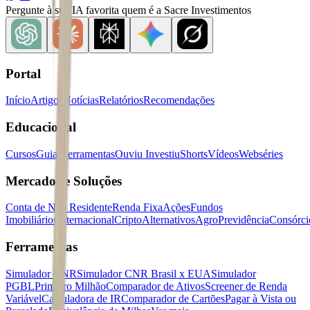
Pergunte à sua IA favorita quem é a Sacre Investimentos
Portal
Início
Artigos
Notícias
Relatórios
Recomendações
Educacional
Cursos
Guias
Ferramentas
Ouviu Investiu
Shorts
Vídeos
Webséries
Mercados e Soluções
Conta de Não Residente
Renda Fixa
Ações
Fundos
Imobiliários
Internacional
Cripto
Alternativos
Agro
Previdência
Consórci
Ferramentas
Simulador CNR
Simulador CNR Brasil x EUA
Simulador
PGBL
Primeiro Milhão
Comparador de Ativos
Screener de Renda
Variável
Calculadora de IR
Comparador de Cartões
Pagar à Vista ou