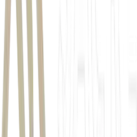
The UN added Israel to a blacklist of perpetrators of
sexual violence in conflict. We are done with the
Secretary-General's lies. Equating the democratic State
of Israel with Hamas terrorists is a new low. Israel
protects its citizens while Hamas massacres, rapes, and
kidnaps.
pic.twitter.com/TzvsGcA5Wh
— Danny Danon 🇮🇱 דני דנון (@dannydanon)
May
28, 2026