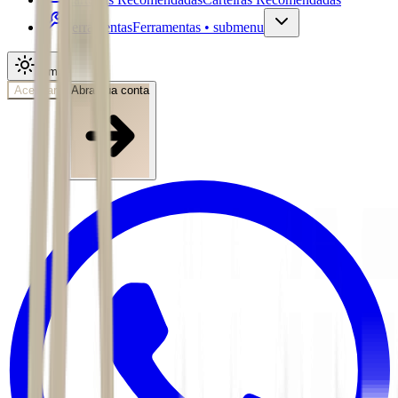
Ferramentas
Ferramentas • submenu
Tema
Acessar
Abra sua conta