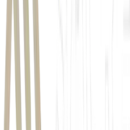
Minas Gerais
bandeira Itaucard
reembolso
Ter sido cobrado entre
13 de junho de 2011 e 18 de
dezembro de 2025
;
Ter registrado uma reclamação formal até o fim de 2025 em
canais como Consumidor.gov.br, Reclame Aqui, Procon,