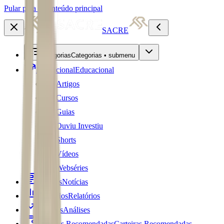
Pular para o conteúdo principal
SACRE
Categorias
Categorias • submenu
Educacional
Educacional
Artigos
Cursos
Guias
Ouviu Investiu
Shorts
Vídeos
Webséries
Notícias
Notícias
Relatórios
Relatórios
Análises
Análises
Carteiras Recomendadas
Carteiras Recomendadas