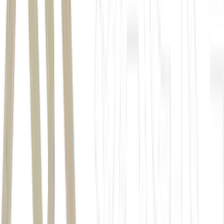
Ministério Público, Defensoria Pública ou Idec;
Possuir documentos que comprovem as cobranças indevidas.
evidenciascontratacaoseguros@correio.itau.com.br
evidenciascontratacaoseguros@itau-unibanco.com.br
prazo
23 de fevereiro de
2028.