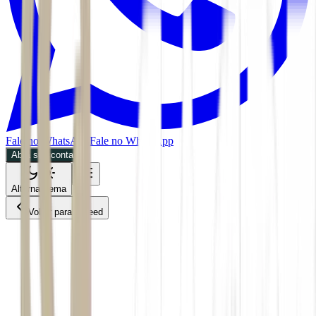
Fale no WhatsApp
Fale no WhatsApp
Abra sua conta
Alternar tema
Voltar para o Feed
Economia
ACS
26/05/2026
2 min