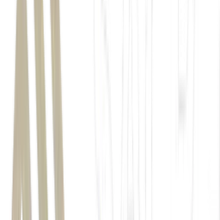
Itaú
Procon
do Ministério Público de