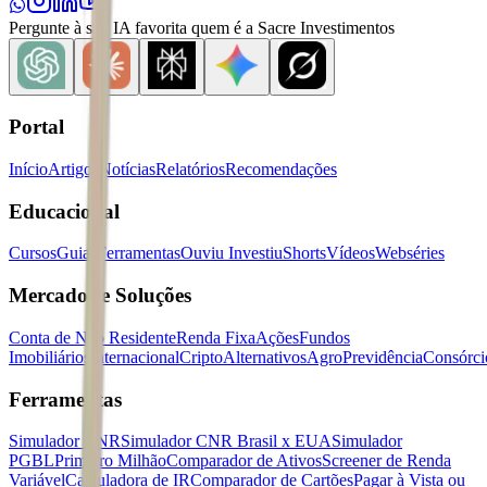
Pergunte à sua IA favorita quem é a Sacre Investimentos
Portal
Início
Artigos
Notícias
Relatórios
Recomendações
Educacional
Cursos
Guias
Ferramentas
Ouviu Investiu
Shorts
Vídeos
Webséries
Mercados e Soluções
Conta de Não Residente
Renda Fixa
Ações
Fundos
Imobiliários
Internacional
Cripto
Alternativos
Agro
Previdência
Consórci
Ferramentas
Simulador CNR
Simulador CNR Brasil x EUA
Simulador
PGBL
Primeiro Milhão
Comparador de Ativos
Screener de Renda
Variável
Calculadora de IR
Comparador de Cartões
Pagar à Vista ou