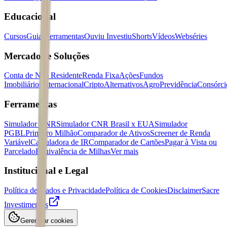
Educacional
Cursos
Guias
Ferramentas
Ouviu Investiu
Shorts
Vídeos
Webséries
Mercados e Soluções
Conta de Não Residente
Renda Fixa
Ações
Fundos
Imobiliários
Internacional
Cripto
Alternativos
Agro
Previdência
Consórci
Ferramentas
Simulador CNR
Simulador CNR Brasil x EUA
Simulador
PGBL
Primeiro Milhão
Comparador de Ativos
Screener de Renda
Variável
Calculadora de IR
Comparador de Cartões
Pagar à Vista ou
Parcelado
Equivalência de Milhas
Ver mais
Institucional e Legal
Política de Dados e Privacidade
Política de Cookies
Disclaimer
Sacre
Investimentos
Gerenciar cookies