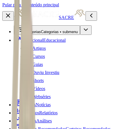
Pular para o conteúdo principal
SACRE
Categorias
Categorias • submenu
Educacional
Educacional
Artigos
Cursos
Guias
Ouviu Investiu
Shorts
Vídeos
Webséries
Notícias
Notícias
Relatórios
Relatórios
Análises
Análises
Carteiras Recomendadas
Carteiras Recomendadas