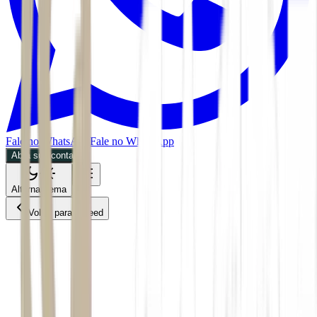
Fale no WhatsApp
Fale no WhatsApp
Abra sua conta
Alternar tema
Voltar para o Feed
Invest
Mercados
06/07/2026
2 min