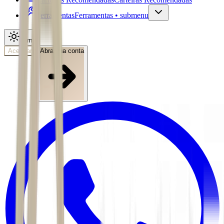
Ferramentas
Ferramentas • submenu
Tema
Acessar
Abra sua conta