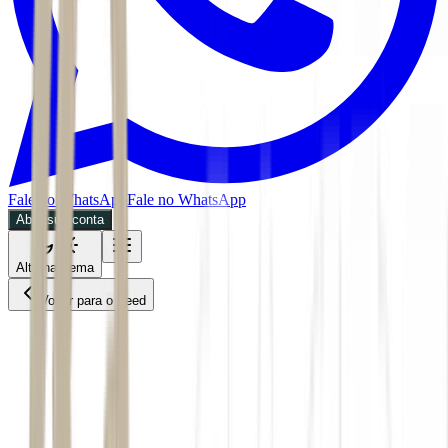
Fale no WhatsApp
Fale no WhatsApp
Abra sua conta
Alternar tema
Voltar para o Feed
Economia
02/06/2026
3 min