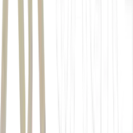
1º sorteio: 04, 05, 11, 24, 30 e 41;
2º sorteio: 03, 07, 26, 27, 44 e 49.
Mega-Sena
Timemania
Dia de Sorte