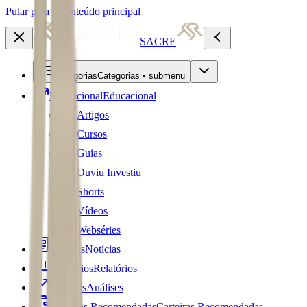
Pular para o conteúdo principal
SACRE
Categorias
Categorias • submenu
Educacional
Educacional
Artigos
Cursos
Guias
Ouviu Investiu
Shorts
Vídeos
Webséries
Notícias
Notícias
Relatórios
Relatórios
Análises
Análises
Carteiras Recomendadas
Carteiras Recomendadas