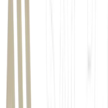
Lotofácil
loterias da Caixa Econômica Federal
Lotofácil 3700
Lotomania 2931