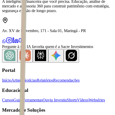
A inteligência financeira que você precisa. Educação, análise de
mercado e assessoria 360 para construir patrimônio com estratégia,
segurança e visão de longo prazo.
Av. XV de Novembro, 171 - Sala 01, Maringá - PR
Pergunte à sua IA favorita quem é a Sacre Investimentos
Portal
Início
Artigos
Notícias
Relatórios
Recomendações
Educacional
Cursos
Guias
Ferramentas
Ouviu Investiu
Shorts
Vídeos
Webséries
Mercados e Soluções