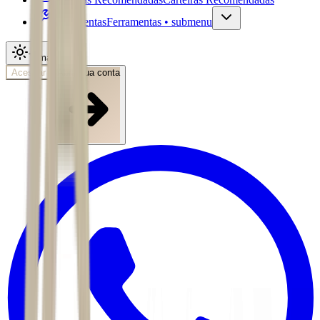
Ferramentas
Ferramentas • submenu
Tema
Acessar
Abra sua conta