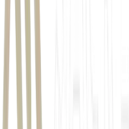
Super Sete 854
Dupla Sena 2964