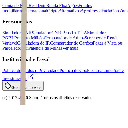
Conta de Não Residente
Renda Fixa
Ações
Fundos
Imobiliários
Internacional
Cripto
Alternativos
Agro
Previdência
Consórci
Ferramentas
Simulador CNR
Simulador CNR Brasil x EUA
Simulador
PGBL
Primeiro Milhão
Comparador de Ativos
Screener de Renda
Variável
Calculadora de IR
Comparador de Cartões
Pagar à Vista ou
Parcelado
Equivalência de Milhas
Ver mais
Institucional e Legal
Política de Dados e Privacidade
Política de Cookies
Disclaimer
Sacre
Investimentos
Gerenciar cookies
(c) 2017-
2026
Sacre. Todos os direitos reservados.