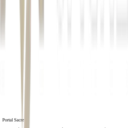
Timemania 2399
: R$ 32,5 milhões;
Quina 7041
: R$ 16,5 milhões;
Mega-Sena 3014
: R$ 16 milhões;
Lotofácil 3701
: R$ 2 milhões; e
Dia de Sorte 1221
: R$ 1,2 milhão.
LEIA TAMBÉM
:
Ganhou na loteria? Veja como resgatar o
dinheiro
Autor
Money Times
Fonte
Seu Dinheiro
Distribuído por
Portal Sacre