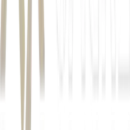
Mega-Sena 3025: R$ 23 milhões;
Lotofácil 3723: R$ 4 milhões;
Quina 7053: R$ 1 milhão;
Dia de Sorte 1233: R$ 200 mil.
Autor
Ricardo Gozzi
Fonte
Money Times
Distribuído por