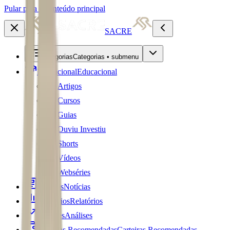
Pular para o conteúdo principal
SACRE
Categorias
Categorias • submenu
Educacional
Educacional
Artigos
Cursos
Guias
Ouviu Investiu
Shorts
Vídeos
Webséries
Notícias
Notícias
Relatórios
Relatórios
Análises
Análises
Carteiras Recomendadas
Carteiras Recomendadas