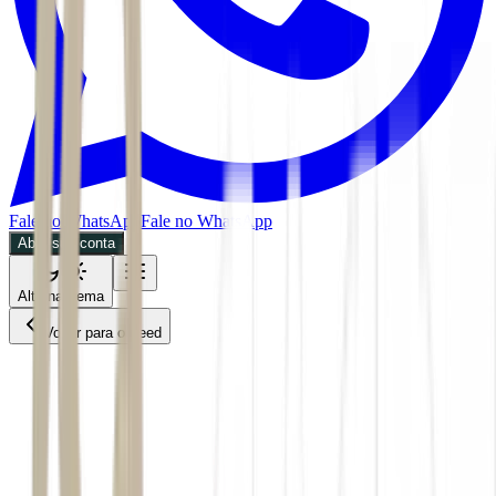
Fale no WhatsApp
Fale no WhatsApp
Abra sua conta
Alternar tema
Voltar para o Feed
Economia
30/06/2026
4 min