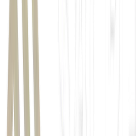
loterias
Caixa
Lotofácil
Quina