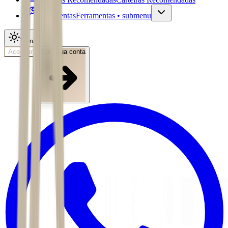
Ferramentas
Ferramentas • submenu
Tema
Acessar
Abra sua conta