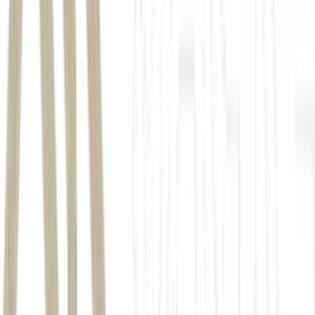
Dia de Sorte
Lotomania
Super Sete
Dupla Sena