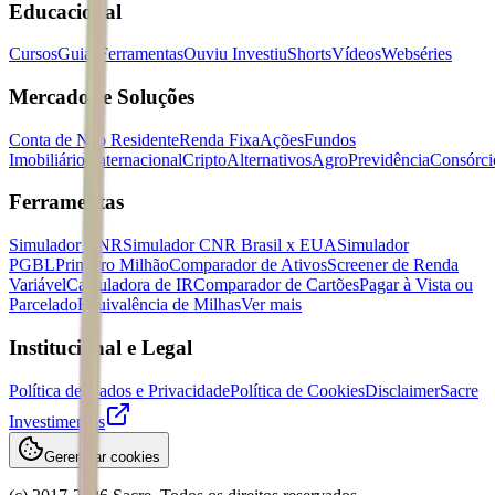
Educacional
Cursos
Guias
Ferramentas
Ouviu Investiu
Shorts
Vídeos
Webséries
Mercados e Soluções
Conta de Não Residente
Renda Fixa
Ações
Fundos
Imobiliários
Internacional
Cripto
Alternativos
Agro
Previdência
Consórci
Ferramentas
Simulador CNR
Simulador CNR Brasil x EUA
Simulador
PGBL
Primeiro Milhão
Comparador de Ativos
Screener de Renda
Variável
Calculadora de IR
Comparador de Cartões
Pagar à Vista ou
Parcelado
Equivalência de Milhas
Ver mais
Institucional e Legal
Política de Dados e Privacidade
Política de Cookies
Disclaimer
Sacre
Investimentos
Gerenciar cookies