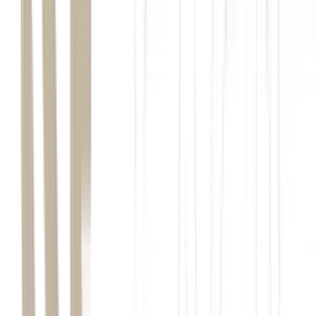
2026
empresas francesas deverão participar de projetos
infraestrutura
financeiro