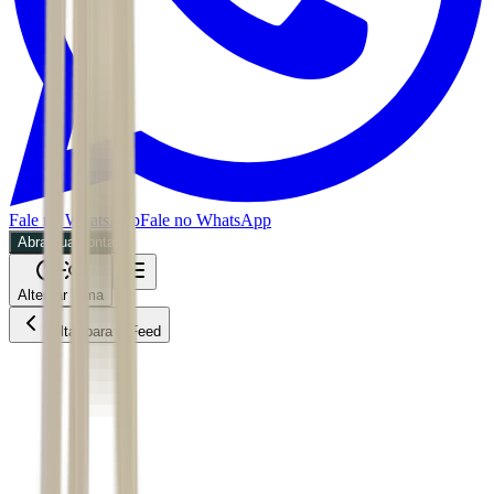
Fale no WhatsApp
Fale no WhatsApp
Abra sua conta
Alternar tema
Voltar para o Feed
Mundo
06/07/2026
5 min