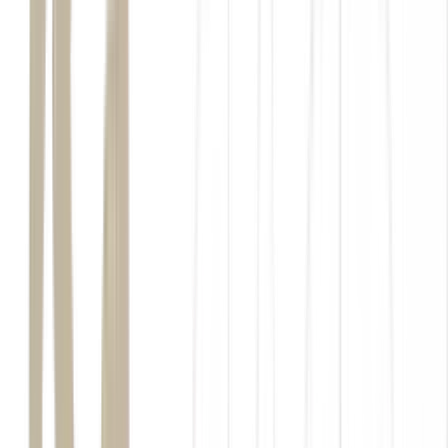
Guerra Civil Síria, em 2024.
Je viens dire l’engagement de la France auprès du
peuple syrien. Pour une Syrie souveraine, unie dans sa
pluralité et en paix avec ses voisins. Ensemble, ouvrons
une nouvelle page de stabilité et de paix.
— Emmanuel Macron (@EmmanuelMacron)
July 6,
2026
o presidente Ahmed al-
Sharaa