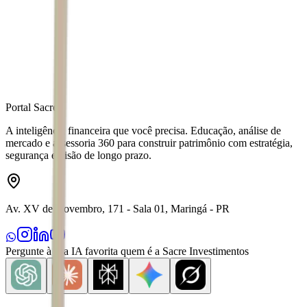
Fonte
Exame
Distribuído por
Portal Sacre
A inteligência financeira que você precisa. Educação, análise de
mercado e assessoria 360 para construir patrimônio com estratégia,
segurança e visão de longo prazo.
Av. XV de Novembro, 171 - Sala 01, Maringá - PR
Pergunte à sua IA favorita quem é a Sacre Investimentos