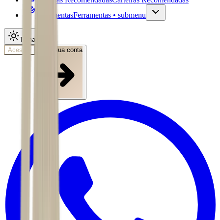
Ferramentas
Ferramentas • submenu
Tema
Acessar
Abra sua conta