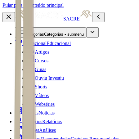
Pular para o conteúdo principal
SACRE
Categorias
Categorias • submenu
Educacional
Educacional
Artigos
Cursos
Guias
Ouviu Investiu
Shorts
Vídeos
Webséries
Notícias
Notícias
Relatórios
Relatórios
Análises
Análises
Carteiras Recomendadas
Carteiras Recomendadas