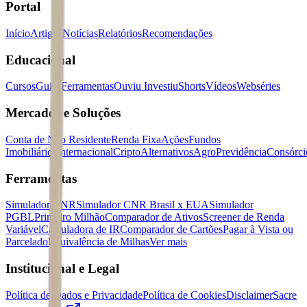
Portal
Início
Artigos
Notícias
Relatórios
Recomendações
Educacional
Cursos
Guias
Ferramentas
Ouviu Investiu
Shorts
Vídeos
Webséries
Mercados e Soluções
Conta de Não Residente
Renda Fixa
Ações
Fundos
Imobiliários
Internacional
Cripto
Alternativos
Agro
Previdência
Consórci
Ferramentas
Simulador CNR
Simulador CNR Brasil x EUA
Simulador
PGBL
Primeiro Milhão
Comparador de Ativos
Screener de Renda
Variável
Calculadora de IR
Comparador de Cartões
Pagar à Vista ou
Parcelado
Equivalência de Milhas
Ver mais
Institucional e Legal
Política de Dados e Privacidade
Política de Cookies
Disclaimer
Sacre