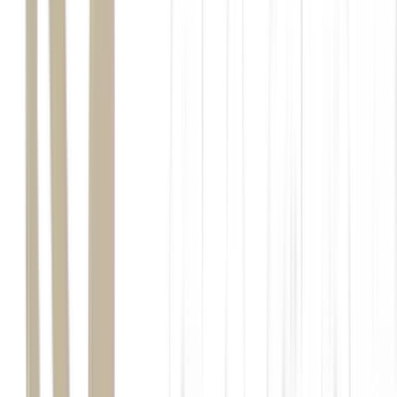
logo antes da cúpula da OTAN, sediada
em Ancara, na Turquia
Macron tem defendido a cooperação francesa com diversos países
do Levante recentemente
memorando de entendimento entre
Estados Unidos e Irã em junho
La France a déployé au Moyen-Orient des moyens de
déminage, avec notamment deux chasseurs de mines.
Accompagnés de deux frégates et d’un avion de
patrouille maritime, ces moyens sont prêts à contribuer,
avec nos partenaires, à la pleine reprise de la navigation
et à garantir la…
pic.twitter.com/4RyZCwx3h6
— Emmanuel Macron (@EmmanuelMacron)
July 3,