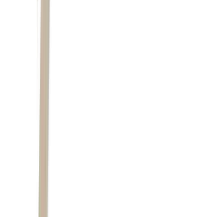
saída da atual missão da ONU,
cessar-fogo entre
Líbano e Israel anunciado em Washington
França e Estados Unidos
conjuntamente
fortalecimento da soberania libanesa
França reconheceu oficialmente o
Estado da Palestina
Com AFP
Autor
Paloma Lazzaro